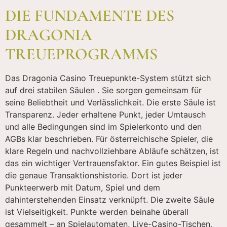
DIE FUNDAMENTE DES
DRAGONIA
TREUEPROGRAMMS
Das Dragonia Casino Treuepunkte-System stützt sich
auf drei stabilen Säulen . Sie sorgen gemeinsam für
seine Beliebtheit und Verlässlichkeit. Die erste Säule ist
Transparenz. Jeder erhaltene Punkt, jeder Umtausch
und alle Bedingungen sind im Spielerkonto und den
AGBs klar beschrieben. Für österreichische Spieler, die
klare Regeln und nachvollziehbare Abläufe schätzen, ist
das ein wichtiger Vertrauensfaktor. Ein gutes Beispiel ist
die genaue Transaktionshistorie. Dort ist jeder
Punkteerwerb mit Datum, Spiel und dem
dahinterstehenden Einsatz verknüpft. Die zweite Säule
ist Vielseitigkeit. Punkte werden beinahe überall
gesammelt – an Spielautomaten, Live-Casino-Tischen,