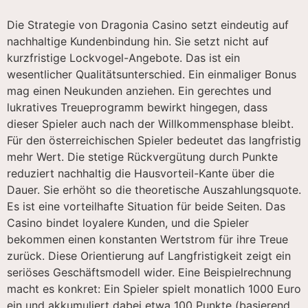
Die Strategie von Dragonia Casino setzt eindeutig auf
nachhaltige Kundenbindung hin. Sie setzt nicht auf
kurzfristige Lockvogel-Angebote. Das ist ein
wesentlicher Qualitätsunterschied. Ein einmaliger Bonus
mag einen Neukunden anziehen. Ein gerechtes und
lukratives Treueprogramm bewirkt hingegen, dass
dieser Spieler auch nach der Willkommensphase bleibt.
Für den österreichischen Spieler bedeutet das langfristig
mehr Wert. Die stetige Rückvergütung durch Punkte
reduziert nachhaltig die Hausvorteil-Kante über die
Dauer. Sie erhöht so die theoretische Auszahlungsquote.
Es ist eine vorteilhafte Situation für beide Seiten. Das
Casino bindet loyalere Kunden, und die Spieler
bekommen einen konstanten Wertstrom für ihre Treue
zurück. Diese Orientierung auf Langfristigkeit zeigt ein
seriöses Geschäftsmodell wider. Eine Beispielrechnung
macht es konkret: Ein Spieler spielt monatlich 1000 Euro
ein und akkumuliert dabei etwa 100 Punkte (basierend