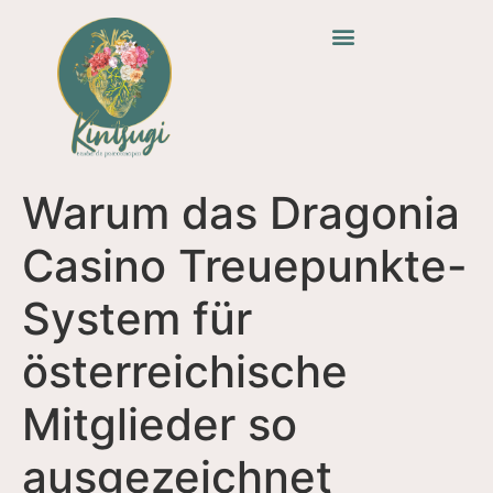
ENCUENTROS Y TALLERES
Warum das Dragonia
Casino Treuepunkte-
System für
österreichische
Mitglieder so
ausgezeichnet