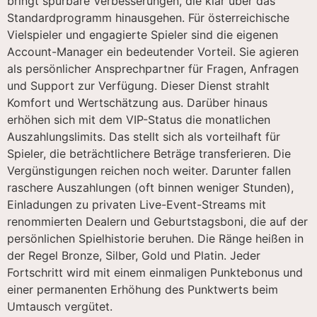
bringt spürbare Verbesserungen, die klar über das
Standardprogramm hinausgehen. Für österreichische
Vielspieler und engagierte Spieler sind die eigenen
Account-Manager ein bedeutender Vorteil. Sie agieren
als persönlicher Ansprechpartner für Fragen, Anfragen
und Support zur Verfügung. Dieser Dienst strahlt
Komfort und Wertschätzung aus. Darüber hinaus
erhöhen sich mit dem VIP-Status die monatlichen
Auszahlungslimits. Das stellt sich als vorteilhaft für
Spieler, die beträchtlichere Beträge transferieren. Die
Vergünstigungen reichen noch weiter. Darunter fallen
raschere Auszahlungen (oft binnen weniger Stunden),
Einladungen zu privaten Live-Event-Streams mit
renommierten Dealern und Geburtstagsboni, die auf der
persönlichen Spielhistorie beruhen. Die Ränge heißen in
der Regel Bronze, Silber, Gold und Platin. Jeder
Fortschritt wird mit einem einmaligen Punktebonus und
einer permanenten Erhöhung des Punktwerts beim
Umtausch vergütet.