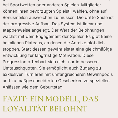
bei Sportwetten oder anderen Spielen. Mitglieder
können ihren bevorzugten Spielstil wählen, ohne auf
Bonusmeilen ausweichen zu müssen. Die dritte Säule ist
der progressive Aufbau. Das System ist linear und
etappenweise angelegt. Der Wert der Belohnungen
wächst mit dem Engagement der Spieler. Es gibt keine
heimlichen Plateaus, an denen die Anreize plötzlich
stoppen. Statt dessen gewährleistet eine gleichmäßige
Entwicklung für langfristige Motivation. Diese
Progression offenbart sich nicht nur in besseren
Umtauschquoten. Sie ermöglicht auch Zugang zu
exklusiven Turnieren mit umfangreicheren Gewinnpools
und zu maßgeschneiderten Geschenken zu speziellen
Anlässen wie dem Geburtstag.
FAZIT: EIN MODELL, DAS
LOYALITÄT BELOHNT