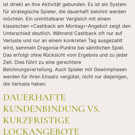
ist direkt an Ihre Aktivität gebunden. Es ist ein System
für strategische Spieler, die dauerhaft belohnt werden
möchten. Ein unmittelbarer Vergleich mit einem
klassischen «Cashback am Montag»-Angebot zeigt den
Unterschied deutlich. Während Cashback oft nur auf
Verluste und nur an einem konkreten Tag ausgezahlt
wird, sammeln Dragonia-Punkte bei sämtlichen Spiel.
Das erfolgt ohne Rücksicht vom Ergebnis und zu jeder
Zeit. Dies führt zu eine gerechtere
Belohnungsverteilung. Auch Spieler mit Gewinnphasen
werden für ihren Einsatz vergütet, nicht nur diejenigen,
die Verluste haben.
DAUERHAFTE
KUNDENBINDUNG VS.
KURZFRISTIGE
LOCKANGEBOTE