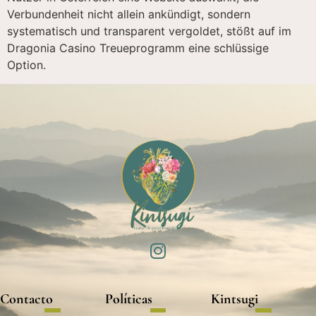
Verbundenheit nicht allein ankündigt, sondern
systematisch und transparent vergoldet, stößt auf im
Dragonia Casino Treueprogramm eine schlüssige
Option.
Contacto
Políticas
Kintsugi