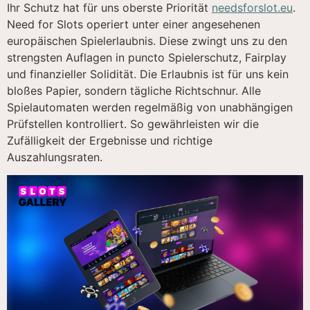
Ihr Schutz hat für uns oberste Priorität
needsforslot.eu
.
Need for Slots operiert unter einer angesehenen
europäischen Spielerlaubnis. Diese zwingt uns zu den
strengsten Auflagen in puncto Spielerschutz, Fairplay
und finanzieller Solidität. Die Erlaubnis ist für uns kein
bloßes Papier, sondern tägliche Richtschnur. Alle
Spielautomaten werden regelmäßig von unabhängigen
Prüfstellen kontrolliert. So gewährleisten wir die
Zufälligkeit der Ergebnisse und richtige
Auszahlungsraten.