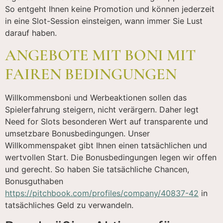
So entgeht Ihnen keine Promotion und können jederzeit
in eine Slot-Session einsteigen, wann immer Sie Lust
darauf haben.
ANGEBOTE MIT BONI MIT
FAIREN BEDINGUNGEN
Willkommensboni und Werbeaktionen sollen das
Spielerfahrung steigern, nicht verärgern. Daher legt
Need for Slots besonderen Wert auf transparente und
umsetzbare Bonusbedingungen. Unser
Willkommenspaket gibt Ihnen einen tatsächlichen und
wertvollen Start. Die Bonusbedingungen legen wir offen
und gerecht. So haben Sie tatsächliche Chancen,
Bonusguthaben
https://pitchbook.com/profiles/company/40837-42
in
tatsächliches Geld zu verwandeln.