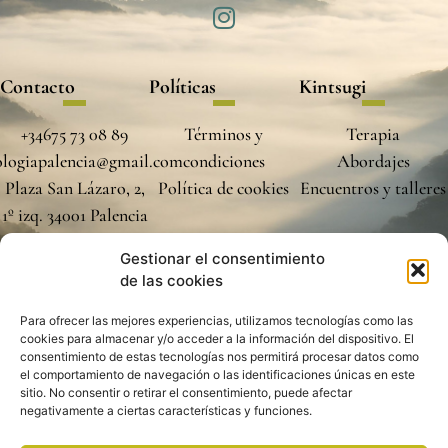
Contacto
Políticas
Kintsugi
+34675 73 08 89
Términos y
Terapia
ologiapalencia@gmail.com
condiciones
Abordajes
Plaza San Lázaro, 2,
Política de cookies
Encuentros y talleres
1º izq. 34001 Palencia
Gestionar el consentimiento
de las cookies
Para ofrecer las mejores experiencias, utilizamos tecnologías como las
cookies para almacenar y/o acceder a la información del dispositivo. El
consentimiento de estas tecnologías nos permitirá procesar datos como
el comportamiento de navegación o las identificaciones únicas en este
N.R.S 34-C22-0189
sitio. No consentir o retirar el consentimiento, puede afectar
negativamente a ciertas características y funciones.