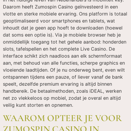
Daarom heeft Zumospin Casino geïnvesteerd in een
vlotte en sterke mobiele ervaring. Ons platform is totaal
geoptimaliseerd voor smartphones en tablets, wat
inhoudt dat je geen app hoeft te downloaden (hoewel
dat soms een optie is). Via je mobiele browser heb je
onmiddellijk toegang tot het gehele aanbod: honderden
slots, tafelspellen en het complete Live Casino. De
interface schikt zich naadloos aan elk schermformaat
aan, met behoud van alle functies, scherpe graphics en
vloeiende laadtijden. Of je nu onderweg bent, even wilt
ontspannen tijdens een pauze, of liever vanaf de bank
speelt, dezelfde premium ervaring is altijd binnen
handbereik. De betaalmethoden, zoals iDEAL, werken
net zo vlekkeloos op mobiel, zodat je overal en altijd
veilig kunt storten en opnemen.
WAAROM OPTEER JE VOOR
ZUMOSPIN CASINO IN