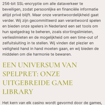
256-bit SSL-encryptie om alle dataverkeer te
beveiligen, zodat persoonlijke en financiële informatie
altijd privé blijft. Maar onze verantwoordelijkheid gaat
verder. Wij zijn gecommitteerd aan verantwoord spelen
en bieden onze spelers in Nederland een set tools om
hun spelgedrag te beheren, zoals stortingslimieten,
verlieslimieten en de mogelijkheid om een time-out of
zelfuitsluiting in te stellen. Wij vinden dat plezier en
veiligheid hand in hand moeten gaan, en wij bieden de
middelen om die harmonie te bewaren.
EEN UNIVERSUM VAN
SPELPRET: ONZE
UITGEBREIDE GAME
LIBRARY
Het kern van elk casino wordt gevormd door de games,