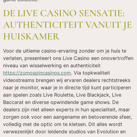
DE LIVE CASINO SENSATIE:
AUTHENTICITEIT VANUIT JE
HUISKAMER
Voor de ultieme casino-ervaring zonder om je huis te
verlaten, presenteert ons Live Casino een onovertroffen
niveau van wisselwerking en authenticiteit
https://zumospincasinos.com
. Via topkwaliteit
videostreams brengen wij ervaren dealers rechtstreeks
naar je monitor, waar je in directe tijd kunt participeren
aan spelen zoals Live Roulette, Live Blackjack, Live
Baccarat en diverse opwindende game shows. De
dealers zijn niet alleen experts in hun specialiteit, maar
zorgen ook voor een aangename en betoverende sfeer,
volledig met de optic om te kletsen. Dit alles wordt
verwezenlijkt door leidende studios van Evolution en