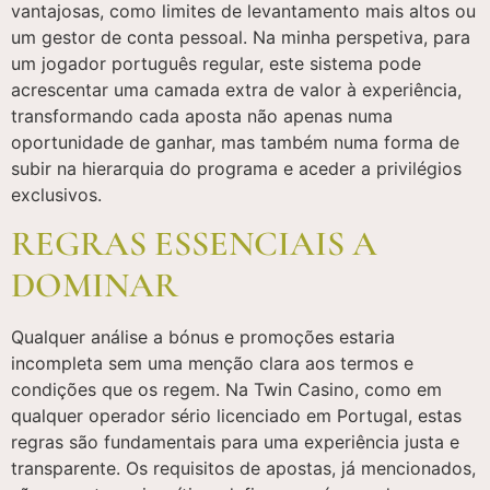
vantajosas, como limites de levantamento mais altos ou
um gestor de conta pessoal. Na minha perspetiva, para
um jogador português regular, este sistema pode
acrescentar uma camada extra de valor à experiência,
transformando cada aposta não apenas numa
oportunidade de ganhar, mas também numa forma de
subir na hierarquia do programa e aceder a privilégios
exclusivos.
REGRAS ESSENCIAIS A
DOMINAR
Qualquer análise a bónus e promoções estaria
incompleta sem uma menção clara aos termos e
condições que os regem. Na Twin Casino, como em
qualquer operador sério licenciado em Portugal, estas
regras são fundamentais para uma experiência justa e
transparente. Os requisitos de apostas, já mencionados,