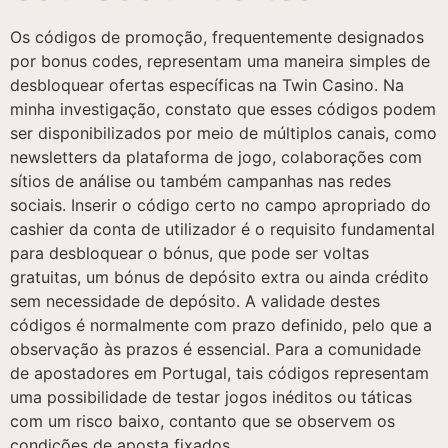
Os códigos de promoção, frequentemente designados
por bonus codes, representam uma maneira simples de
desbloquear ofertas específicas na Twin Casino. Na
minha investigação, constato que esses códigos podem
ser disponibilizados por meio de múltiplos canais, como
newsletters da plataforma de jogo, colaborações com
sítios de análise ou também campanhas nas redes
sociais. Inserir o código certo no campo apropriado do
cashier da conta de utilizador é o requisito fundamental
para desbloquear o bónus, que pode ser voltas
gratuitas, um bónus de depósito extra ou ainda crédito
sem necessidade de depósito. A validade destes
códigos é normalmente com prazo definido, pelo que a
observação às prazos é essencial. Para a comunidade
de apostadores em Portugal, tais códigos representam
uma possibilidade de testar jogos inéditos ou táticas
com um risco baixo, contanto que se observem os
condições de aposta fixados.