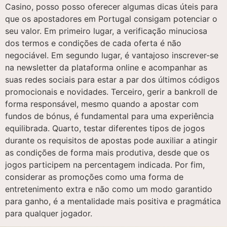
Casino, posso posso oferecer algumas dicas úteis para
que os apostadores em Portugal consigam potenciar o
seu valor. Em primeiro lugar, a verificação minuciosa
dos termos e condições de cada oferta é não
negociável. Em segundo lugar, é vantajoso inscrever-se
na newsletter da plataforma online e acompanhar as
suas redes sociais para estar a par dos últimos códigos
promocionais e novidades. Terceiro, gerir a bankroll de
forma responsável, mesmo quando a apostar com
fundos de bónus, é fundamental para uma experiência
equilibrada. Quarto, testar diferentes tipos de jogos
durante os requisitos de apostas pode auxiliar a atingir
as condições de forma mais produtiva, desde que os
jogos participem na percentagem indicada. Por fim,
considerar as promoções como uma forma de
entretenimento extra e não como um modo garantido
para ganho, é a mentalidade mais positiva e pragmática
para qualquer jogador.