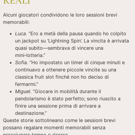
REALI
Alcuni giocatori condividono le loro sessioni brevi
memorabili:
Luca.
“Ero a metà della pausa quando ho colpito
un jackpot su ‘Lightning Spin’. La vincita è arrivata
quasi subito—sembrava di vincere una
mini‑lotteria.”
Sofia.
“Ho impostato un timer di cinque minuti e
continuavo a ottenere piccole vincite su una
classica fruit slot finché non ho deciso di
fermarmi.”
Miguel.
“Giocare in mobilità durante il
pendolarismo è stato perfetto; sono riuscito a
finire una sessione prima di arrivare a
destinazione.”
Queste storie sottolineano come le sessioni brevi
possano regalare momenti memorabili senza
prosciugare tempo o risorse.