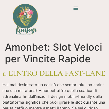
ENCUENTROS Y TALLERES
Amonbet: Slot Veloci
per Vincite Rapide
1. L’INTRO DELLA FAST‑LANE
Hai mai desiderato un casinò che sembri più uno sprint
che una maratona? Amonbet offre quella scarica di
adrenalina fin dall’inizio. Il design mobile‑friendly della
piattaforma significa che puoi girare le slot durante una
pausa caffè o mentre aspetti il treno. Se sei curioso,