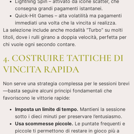
Lightning Spin – attivato da icone scatter, che
consegna grandi pagamenti istantanei.
Quick‑Hit Games – alta volatilità ma pagamenti
immediati una volta che la vincita si realizza.
La selezione include anche modalità “Turbo” su molti
titoli, dove i rulli girano a doppia velocità, perfetta per
chi vuole ogni secondo contare.
4. COSTRUIRE TATTICHE DI
VINCITA RAPIDA
Non serve una strategia complessa per le sessioni brevi
—basta seguire alcuni principi fondamentali che
favoriscono le vittorie rapide:
Imposta un limite di tempo.
Mantieni la sessione
sotto i dieci minuti per preservare l’entusiasmo.
Usa scommesse piccole.
Le puntate frequenti e
piccole ti permettono di restare in gioco più a