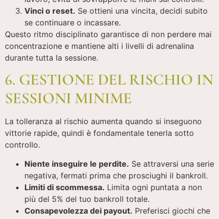
Vinci o reset.
Se ottieni una vincita, decidi subito
se continuare o incassare.
Questo ritmo disciplinato garantisce di non perdere mai
concentrazione e mantiene alti i livelli di adrenalina
durante tutta la sessione.
6. GESTIONE DEL RISCHIO IN
SESSIONI MINIME
La tolleranza al rischio aumenta quando si inseguono
vittorie rapide, quindi è fondamentale tenerla sotto
controllo.
Niente inseguire le perdite.
Se attraversi una serie
negativa, fermati prima che prosciughi il bankroll.
Limiti di scommessa.
Limita ogni puntata a non
più del 5% del tuo bankroll totale.
Consapevolezza dei payout.
Preferisci giochi che