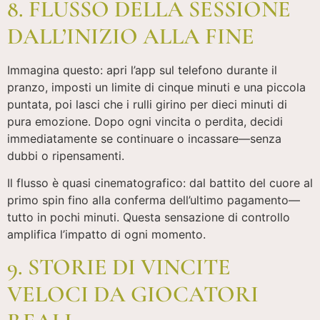
8. FLUSSO DELLA SESSIONE
DALL’INIZIO ALLA FINE
Immagina questo: apri l’app sul telefono durante il
pranzo, imposti un limite di cinque minuti e una piccola
puntata, poi lasci che i rulli girino per dieci minuti di
pura emozione. Dopo ogni vincita o perdita, decidi
immediatamente se continuare o incassare—senza
dubbi o ripensamenti.
Il flusso è quasi cinematografico: dal battito del cuore al
primo spin fino alla conferma dell’ultimo pagamento—
tutto in pochi minuti. Questa sensazione di controllo
amplifica l’impatto di ogni momento.
9. STORIE DI VINCITE
VELOCI DA GIOCATORI