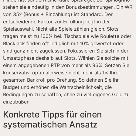
stehen sie eindeutig in den Bonusbestimmungen. Ein WR
von 35x (Bonus + Einzahlung) ist Standard. Der
entscheidende Faktor zur Erfüllung liegt in der
Spielauswahl. Nicht alle Spiele zählen gleich. Slots
tragen meist zu 100% bei. Tischspiele wie Roulette oder
Blackjack finden oft lediglich mit 10% gewertet oder
sind ganz nicht zugelassen. Fokussieren Sie sich in der
Umsatzphase deshalb auf Slots. Wählen Sie solche mit
einem angegebenen RTP von mehr als 96%. Setzen Sie
konservativ, optimalerweise nicht mehr als 1% Ihrer
gesamten Bankroll pro Drehung. So dehnen Sie Ihr
Budget und erhöhen die Wahrscheinlichkeit, die
Bedingungen zu schaffen, ohne zu viel eigenes Geld zu
einzubüßen.
Konkrete Tipps für einen
systematischen Ansatz