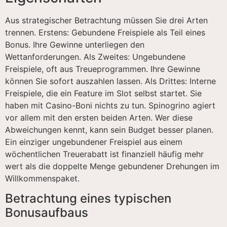
Aus strategischer Betrachtung müssen Sie drei Arten
trennen. Erstens: Gebundene Freispiele als Teil eines
Bonus. Ihre Gewinne unterliegen den
Wettanforderungen. Als Zweites: Ungebundene
Freispiele, oft aus Treueprogrammen. Ihre Gewinne
können Sie sofort auszahlen lassen. Als Drittes: Interne
Freispiele, die ein Feature im Slot selbst startet. Sie
haben mit Casino-Boni nichts zu tun. Spinogrino agiert
vor allem mit den ersten beiden Arten. Wer diese
Abweichungen kennt, kann sein Budget besser planen.
Ein einziger ungebundener Freispiel aus einem
wöchentlichen Treuerabatt ist finanziell häufig mehr
wert als die doppelte Menge gebundener Drehungen im
Willkommenspaket.
Betrachtung eines typischen
Bonusaufbaus