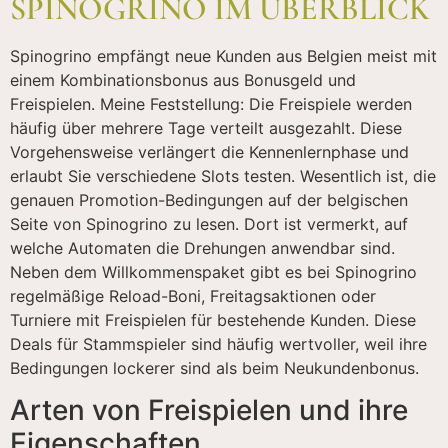
SPINOGRINO IM ÜBERBLICK
Spinogrino empfängt neue Kunden aus Belgien meist mit
einem Kombinationsbonus aus Bonusgeld und
Freispielen. Meine Feststellung: Die Freispiele werden
häufig über mehrere Tage verteilt ausgezahlt. Diese
Vorgehensweise verlängert die Kennenlernphase und
erlaubt Sie verschiedene Slots testen. Wesentlich ist, die
genauen Promotion-Bedingungen auf der belgischen
Seite von Spinogrino zu lesen. Dort ist vermerkt, auf
welche Automaten die Drehungen anwendbar sind.
Neben dem Willkommenspaket gibt es bei Spinogrino
regelmäßige Reload-Boni, Freitagsaktionen oder
Turniere mit Freispielen für bestehende Kunden. Diese
Deals für Stammspieler sind häufig wertvoller, weil ihre
Bedingungen lockerer sind als beim Neukundenbonus.
Arten von Freispielen und ihre
Eigenschaften