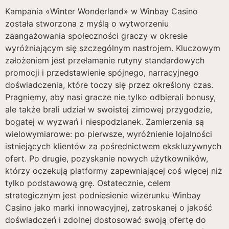
Kampania «Winter Wonderland» w Winbay Casino
została stworzona z myślą o wytworzeniu
zaangażowania społeczności graczy w okresie
wyróżniającym się szczególnym nastrojem. Kluczowym
założeniem jest przełamanie rutyny standardowych
promocji i przedstawienie spójnego, narracyjnego
doświadczenia, które toczy się przez określony czas.
Pragniemy, aby nasi gracze nie tylko odbierali bonusy,
ale także brali udział w swoistej zimowej przygodzie,
bogatej w wyzwań i niespodzianek. Zamierzenia są
wielowymiarowe: po pierwsze, wyróżnienie lojalności
istniejących klientów za pośrednictwem ekskluzywnych
ofert. Po drugie, pozyskanie nowych użytkowników,
którzy oczekują platformy zapewniającej coś więcej niż
tylko podstawową grę. Ostatecznie, celem
strategicznym jest podniesienie wizerunku Winbay
Casino jako marki innowacyjnej, zatroskanej o jakość
doświadczeń i zdolnej dostosować swoją ofertę do