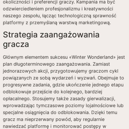
okoliczności i preferencji graczy. Kampania ma być
odzwierciedleniem profesjonalizmu i kreatywności
naszego zespołu, łącząc technologiczną sprawność
platformy z przemyślaną warstwą marketingową.
Strategia zaangażowania
gracza
Głównym elementem sukcesu «Winter Wonderland» jest
plan długoterminowego zaangażowania. Zamiast
jednorazowych akcji, przygotowujemy graczom cykl
powiązanych ze sobą wydarzeń i wyzwań. Obejmuje to
progresywne zadania, gdzie ukończenie jednego etapu
odblokowuje przejście do kolejnego, bardziej
opłacalnego. Stosujemy także zasady gierwalizacji,
wprowadzając tymczasowe poziomy lojalnościowe lub
specjalne osiągnięcia do odblokowania. Dzięki temu
gracz ma nieprzerwany powód, aby regularnie
nawiedzać platformę i monitorować postępy w