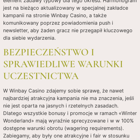
element zabawy typowy dla tego okresu. Harmonogram
jest na bieżąco aktualizowany w specjalnej zakładce
kampanii na stronie Winbay Casino, a także
komunikowany poprzez powiadomienia push i
newsletter, aby żaden gracz nie przegapił kluczowego
dla siebie wydarzenia.
BEZPIECZEŃSTWO I
SPRAWIEDLIWE WARUNKI
UCZESTNICTWA
W Winbay Casino zdajemy sobie sprawę, że nawet
najbardziej atrakcyjna kampania nie ma znaczenia, jeśli
nie jest oparta na jasnych i rzetelnych zasadach.
Dlatego wszystkie bonusy i promocje w ramach «Winter
Wonderland» mają wyraźnie sprecyzowane i w w 100%
dostępne warunki obrotu (wagering requirements).
Zabiegamy, aby były one atrakcyjne i fair w stosunku