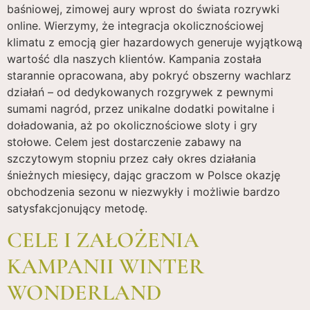
baśniowej, zimowej aury wprost do świata rozrywki
online. Wierzymy, że integracja okolicznościowej
klimatu z emocją gier hazardowych generuje wyjątkową
wartość dla naszych klientów. Kampania została
starannie opracowana, aby pokryć obszerny wachlarz
działań – od dedykowanych rozgrywek z pewnymi
sumami nagród, przez unikalne dodatki powitalne i
doładowania, aż po okolicznościowe sloty i gry
stołowe. Celem jest dostarczenie zabawy na
szczytowym stopniu przez cały okres działania
śnieżnych miesięcy, dając graczom w Polsce okazję
obchodzenia sezonu w niezwykły i możliwie bardzo
satysfakcjonujący metodę.
CELE I ZAŁOŻENIA
KAMPANII WINTER
WONDERLAND