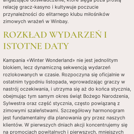
relację gracz-kasyno i kultywuje poczucie
przynależności do elitarnego klubu miłośników
zimowych wrażeń w Winbay.
ROZKŁAD WYDARZEŃ I
ISTOTNE DATY
Kampania «Winter Wonderland» nie jest jednolitym
blokiem, lecz dynamiczną sekwencją wydarzeń
rozlokowanych w czasie. Rozpoczyna się oficjalnie w
ostatnim tygodniu listopada, wprowadzając graczy w
nastrój oczekiwania, i utrzyma się aż do końca stycznia,
obejmując tym samym okres świąt Bożego Narodzenia,
Sylwestra oraz część stycznia, często powiązaną z
zimowymi szaleństwami. Szczegółowy harmonogram
jest fundamentalny dla planowania gry przez naszych
klientów. W pierwszych dniach akcji koncentrujemy się
na promocjach powitalnych i pierwszych, mniejszych