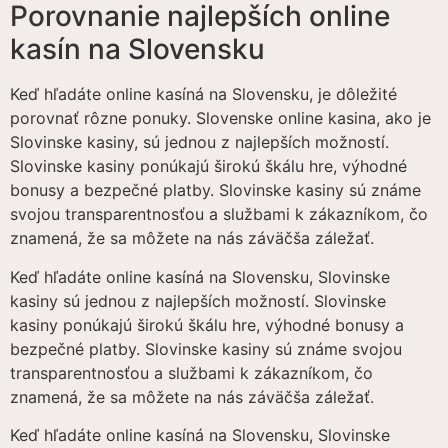
Porovnanie najlepších online
kasín na Slovensku
Keď hľadáte online kasíná na Slovensku, je dôležité
porovnať rôzne ponuky. Slovenske online kasina, ako je
Slovinske kasiny, sú jednou z najlepších možností.
Slovinske kasiny ponúkajú širokú škálu hre, výhodné
bonusy a bezpečné platby. Slovinske kasiny sú známe
svojou transparentnosťou a službami k zákazníkom, čo
znamená, že sa môžete na nás záväčša záležať.
Keď hľadáte online kasíná na Slovensku, Slovinske
kasiny sú jednou z najlepších možností. Slovinske
kasiny ponúkajú širokú škálu hre, výhodné bonusy a
bezpečné platby. Slovinske kasiny sú známe svojou
transparentnosťou a službami k zákazníkom, čo
znamená, že sa môžete na nás záväčša záležať.
Keď hľadáte online kasíná na Slovensku, Slovinske