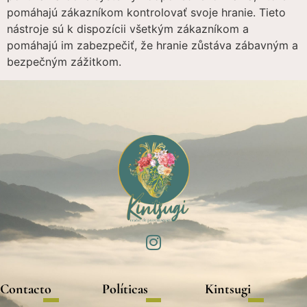
pomáhajú zákazníkom kontrolovať svoje hranie. Tieto
nástroje sú k dispozícii všetkým zákazníkom a
pomáhajú im zabezpečiť, že hranie zůstáva zábavným a
bezpečným zážitkom.
Contacto
Políticas
Kintsugi