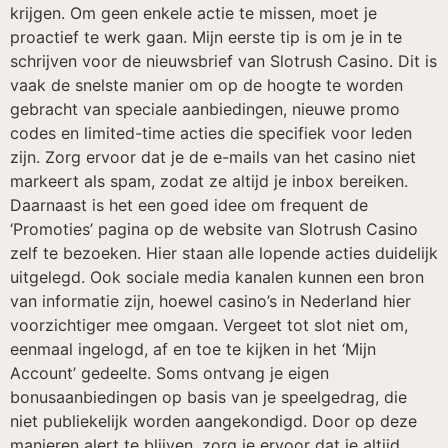
krijgen. Om geen enkele actie te missen, moet je
proactief te werk gaan. Mijn eerste tip is om je in te
schrijven voor de nieuwsbrief van Slotrush Casino. Dit is
vaak de snelste manier om op de hoogte te worden
gebracht van speciale aanbiedingen, nieuwe promo
codes en limited-time acties die specifiek voor leden
zijn. Zorg ervoor dat je de e-mails van het casino niet
markeert als spam, zodat ze altijd je inbox bereiken.
Daarnaast is het een goed idee om frequent de
‘Promoties’ pagina op de website van Slotrush Casino
zelf te bezoeken. Hier staan alle lopende acties duidelijk
uitgelegd. Ook sociale media kanalen kunnen een bron
van informatie zijn, hoewel casino’s in Nederland hier
voorzichtiger mee omgaan. Vergeet tot slot niet om,
eenmaal ingelogd, af en toe te kijken in het ‘Mijn
Account’ gedeelte. Soms ontvang je eigen
bonusaanbiedingen op basis van je speelgedrag, die
niet publiekelijk worden aangekondigd. Door op deze
manieren alert te blijven, zorg je ervoor dat je altijd