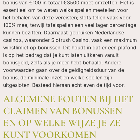
bonus van €100 in totaal €3500 moet omzetten. Het is
essentieel om te weten welke spellen meetellen voor
het behalen van deze vereisten; slots tellen vaak voor
100% mee, terwijl tafelspellen een veel lager percentage
kunnen bezitten. Daarnaast gebruiken Nederlandse
casino’s, waaronder Slotrush Casino, vaak een maximum
winstlimiet op bonussen. Dit houdt in dat er een plafond
is op het bedrag dat je kunt laten uitkeren vanuit
bonusgeld, zelfs als je meer hebt behaald. Andere
voorwaarden gaan over de geldigheidsduur van de
bonus, de minimale inzet en welke spellen zijn
uitgesloten. Besteed hieraan echt even de tijd voor.
ALGEMENE FOUTEN BIJ HET
CLAIMEN VAN BONUSSEN
EN OP WELKE WIJZE JE ZE
KUNT VOORKOMEN