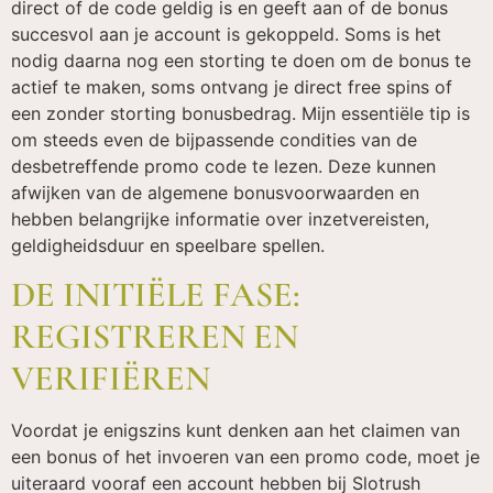
direct of de code geldig is en geeft aan of de bonus
succesvol aan je account is gekoppeld. Soms is het
nodig daarna nog een storting te doen om de bonus te
actief te maken, soms ontvang je direct free spins of
een zonder storting bonusbedrag. Mijn essentiële tip is
om steeds even de bijpassende condities van de
desbetreffende promo code te lezen. Deze kunnen
afwijken van de algemene bonusvoorwaarden en
hebben belangrijke informatie over inzetvereisten,
geldigheidsduur en speelbare spellen.
DE INITIËLE FASE:
REGISTREREN EN
VERIFIËREN
Voordat je enigszins kunt denken aan het claimen van
een bonus of het invoeren van een promo code, moet je
uiteraard vooraf een account hebben bij Slotrush