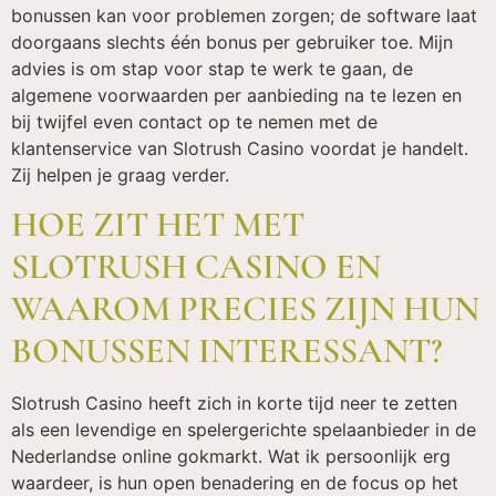
bonussen kan voor problemen zorgen; de software laat
doorgaans slechts één bonus per gebruiker toe. Mijn
advies is om stap voor stap te werk te gaan, de
algemene voorwaarden per aanbieding na te lezen en
bij twijfel even contact op te nemen met de
klantenservice van Slotrush Casino voordat je handelt.
Zij helpen je graag verder.
HOE ZIT HET MET
SLOTRUSH CASINO EN
WAAROM PRECIES ZIJN HUN
BONUSSEN INTERESSANT?
Slotrush Casino heeft zich in korte tijd neer te zetten
als een levendige en spelergerichte spelaanbieder in de
Nederlandse online gokmarkt. Wat ik persoonlijk erg
waardeer, is hun open benadering en de focus op het