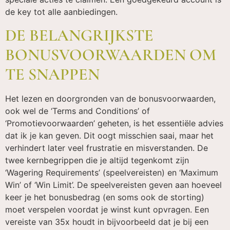
de key tot alle aanbiedingen.
DE BELANGRIJKSTE
BONUSVOORWAARDEN OM
TE SNAPPEN
Het lezen en doorgronden van de bonusvoorwaarden,
ook wel de ‘Terms and Conditions’ of
‘Promotievoorwaarden’ geheten, is het essentiële advies
dat ik je kan geven. Dit oogt misschien saai, maar het
verhindert later veel frustratie en misverstanden. De
twee kernbegrippen die je altijd tegenkomt zijn
‘Wagering Requirements’ (speelvereisten) en ‘Maximum
Win’ of ‘Win Limit’. De speelvereisten geven aan hoeveel
keer je het bonusbedrag (en soms ook de storting)
moet verspelen voordat je winst kunt opvragen. Een
vereiste van 35x houdt in bijvoorbeeld dat je bij een