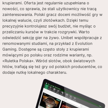
krupierami. Oferta jest regularnie uzupełniana o
nowości, co sprawia, że stali użytkownicy nie tracą
zainteresowania. Polski gracz doceni możliwość gry w
lokalnej walucie, czyli złotówkach. Dzięki temu
precyzyjnie kontrolujesz swój budżet, nie myśląc o
przeliczaniu kursów w trakcie rozgrywki. Warto
odwiedzić sekcję gier na żywo. Unibet współpracuje z
renomowanymi studiami, na przykład z Evolution
Gaming. Dostępne są często stoły z krupierami
mówiącymi po polsku oraz rodzime warianty, np.
«Ruletka Polska». Wśród slotów, obok światowych
hitów, trafiają się też gry od polskich producentów, co
dodaje nutkę lokalnego charakteru.