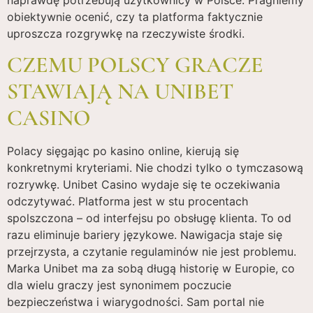
obiektywnie ocenić, czy ta platforma faktycznie
uproszcza rozgrywkę na rzeczywiste środki.
CZEMU POLSCY GRACZE
STAWIAJĄ NA UNIBET
CASINO
Polacy sięgając po kasino online, kierują się
konkretnymi kryteriami. Nie chodzi tylko o tymczasową
rozrywkę. Unibet Casino wydaje się te oczekiwania
odczytywać. Platforma jest w stu procentach
spolszczona – od interfejsu po obsługę klienta. To od
razu eliminuje bariery językowe. Nawigacja staje się
przejrzysta, a czytanie regulaminów nie jest problemu.
Marka Unibet ma za sobą długą historię w Europie, co
dla wielu graczy jest synonimem poczucie
bezpieczeństwa i wiarygodności. Sam portal nie