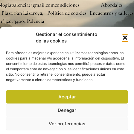
ologiapalencia@gmail.com
condiciones
Abordajes
Plaza San Lázaro, 2,
Política de cookies
Encuentros y talleres
1º izq. 34001 Palencia
Gestionar el consentimiento
de las cookies
Para ofrecer las mejores experiencias, utilizamos tecnologías como las
cookies para almacenar y/o acceder a la información del dispositivo. El
consentimiento de estas tecnologías nos permitirá procesar datos como
el comportamiento de navegación o las identificaciones únicas en este
N.R.S 34-C22-0189
sitio. No consentir o retirar el consentimiento, puede afectar
negativamente a ciertas características y funciones.
Aceptar
Denegar
Ver preferencias