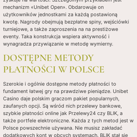
mechanizm «Unibet Open». Obdarowuje on
użytkowników jednostkami za każdą postawioną
kwotę. Nagrody obejmują bezpłatne spiny, wejściówki
turniejowe, a także zaproszenia na na prestiżowe
eventy. Taka konstrukcja wspiera aktywność i
wynagradza przywiązanie w metodę wymierny.
DOSTĘPNE METODY
PŁATNOŚCI W POLSCE
Szerokie i ogólnie dostępne metody płatności to
fundament łatwej gry na prawdziwe pieniądze. Unibet
Casino daje polskim graczom pakiet popularnych,
zaufanych opcji. Są wśród nich przelewy bankowe,
szybkie płatności online jak Przelewy24 czy BLIK, a
także portfele elektroniczne. Każda z tych metod jest w
Polsce powszechnie używana. Nie musisz zakładać
dodatkowych kont w obcych systemach. BLIK stał się