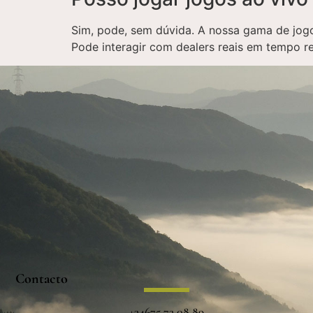
Sim, pode, sem dúvida. A nossa gama de jogos
Pode interagir com dealers reais em tempo re
Contacto
+34675 73 08 89