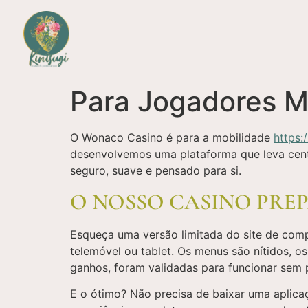
Para Jogadores M
O Wonaco Casino é para a mobilidade
https:
desenvolvemos uma plataforma que leva cente
seguro, suave e pensado para si.
O NOSSO CASINO PRE
Esqueça uma versão limitada do site de comp
telemóvel ou tablet. Os menus são nítidos, 
ganhos, foram validadas para funcionar sem 
E o ótimo? Não precisa de baixar uma aplica