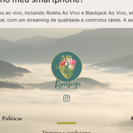
 ao vivo, incluindo Roleta Ao Vivo e Blackjack Ao Vivo, e
al, com um streaming de qualidade e controlos táteis. A ex
Políticas
Términos y condiciones