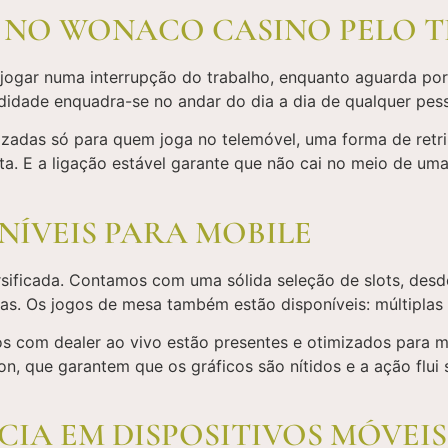
 NO WONACO CASINO PELO 
 jogar numa interrupção do trabalho, enquanto aguarda por
idade enquadra-se no andar do dia a dia de qualquer pes
izadas só para quem joga no telemóvel, uma forma de retr
ta. E a ligação estável garante que não cai no meio de um
ONÍVEIS PARA MOBILE
sificada. Contamos com uma sólida seleção de slots, desde 
s. Os jogos de mesa também estão disponíveis: múltiplas v
gos com dealer ao vivo estão presentes e otimizados para
n, que garantem que os gráficos são nítidos e a ação flui 
CIA EM DISPOSITIVOS MÓVEIS