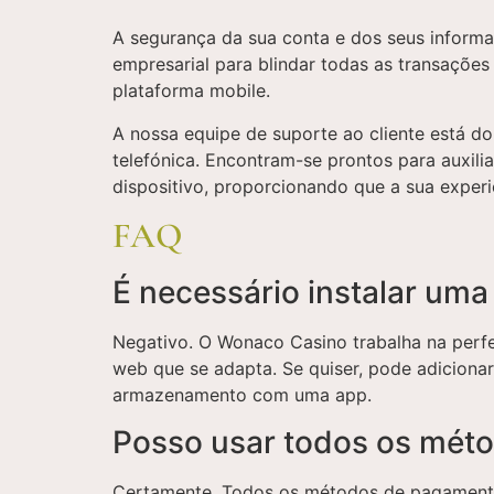
A segurança da sua conta e dos seus informa
empresarial para blindar todas as transaçõe
plataforma mobile.
A nossa equipe de suporte ao cliente está do
telefónica. Encontram-se prontos para auxil
dispositivo, proporcionando que a sua exper
FAQ
É necessário instalar uma
Negativo. O Wonaco Casino trabalha na perfe
web que se adapta. Se quiser, pode adiciona
armazenamento com uma app.
Posso usar todos os mét
Certamente. Todos os métodos de pagamento 