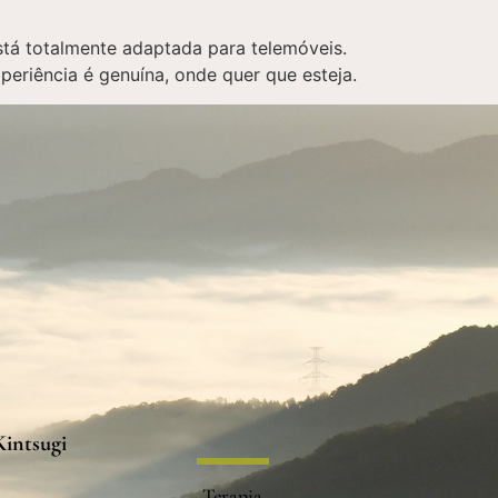
stá totalmente adaptada para telemóveis.
periência é genuína, onde quer que esteja.
Kintsugi
Terapia