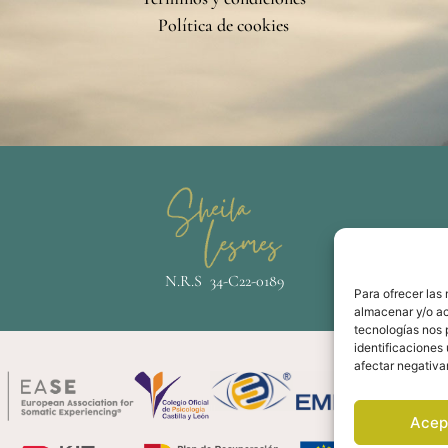
Política de cookies
N.R.S 34-C22-0189
Para ofrecer las
almacenar y/o ac
tecnologías nos 
identificaciones 
afectar negativa
Acep