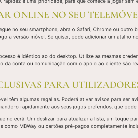
 rapidez é uma prioridade, para que comece a jogar sem 
AR ONLINE NO SEU TELEMÓVE
 Pegue no seu smartphone, abra o Safari, Chrome ou outro 
logo a versão móvel. Se quiser, pode adicionar um atalho n
rocesso é idêntico ao do desktop. Utilize as mesmas crede
tão da conta ou comunicação com o apoio ao cliente são r
CLUSIVAS PARA UTILIZADORE
vel têm algumas regalias. Poderá ativar avisos para ser a
uiando-o rapidamente aos seus jogos preferidos, que pode 
 no ecrã. Um deslizar para atualizar a lista, um toque par
s como MBWay ou cartões pré-pagos completamente incluí