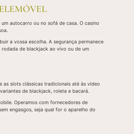
TELEMÓVEL
 um autocarro ou no sofá de casa. O casino
soa.
ibuir a vossa escolha. A segurança permanece
a rodada de blackjack ao vivo ou de um
as slots clássicas tradicionais até às video
ariantes de blackjack, roleta e bacará.
 mobile. Operamos com fornecedores de
sem engasgos, seja qual for o aparelho do