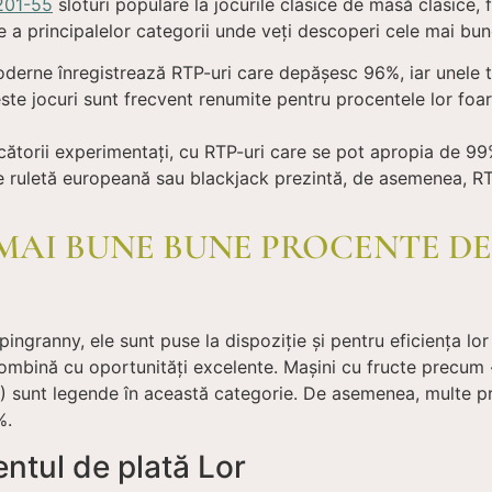
201-55
sloturi populare la jocurile clasice de masă clasice, 
ie a principalelor categorii unde veți descoperi cele mai bu
derne înregistrează RTP-uri care depășesc 96%, iar unele ti
te jocuri sunt frecvent renumite pentru procentele lor foar
cătorii experimentați, cu RTP-uri care se pot apropia de 99%
e ruletă europeană sau blackjack prezintă, de asemenea, RT
 MAI BUNE BUNE PROCENTE DE
Spingranny, ele sunt puse la dispoziție și pentru eficiența lor
e combină cu oportunități excelente. Mașini cu fructe prec
sunt legende în această categorie. De asemenea, multe pro
%.
entul de plată Lor