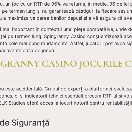
 un joc cu un RTP de 96% va returna, în medie, 96 de lei pe
c pe termen lung și nu garantează câștiguri la fiecare sesiu
u a maximiza valoarea banilor depuși și a vă asigura că aveț
și mai important în contextul unei piețe competitive, unde 
i pe termen lung. Spingranny Casino conștientizează acest lu
zintă cele mai bune randamente. Astfel, jucătorii pot avea s
ai avantajoasă de jocuri.
GRANNY CASINO JOCURILE CU
nu este accidentală. Grupul de experți a platformei evalueaz
bonus, ci și indicatorii tehnici esențiali precum RTP-ul și vol
K Studios oferă acces la jocuri notorii pentru rentabilități
 de Siguranță