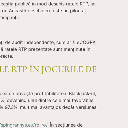
Aceștia publică în mod deschis ratele RTP, iar
zator. Această deschidere este un pilon al
icipanți.
ități de audit independente, cum ar fi eCOGRA
ă ratele RTP prezentate sunt menținute în
orecte.
LE RTP ÎN JOCURILE DE
eea ce privește profitabilitatea. Blackjack-ul,
5%, devenind unul dintre cele mai favorabile
tiv 97.3%, mult mai avantajos decât versiunea
//spingrannys.eu/ro-ro/
. În secțiunea de