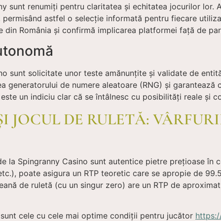
 sunt renumiți pentru claritatea și echitatea jocurilor lor. 
or, permisând astfel o selecție informată pentru fiecare utili
ne din România și confirmă implicarea platformei față de part
Autonomă
no sunt solicitate unor teste amănunțite și validate de ent
țea generatorului de numere aleatoare (RNG) și garantează c
este un indiciu clar că se întâlnesc cu posibilități reale și c
I JOCUL DE RULETĂ: VÂRFURI
 de la Spingranny Casino sunt autentice pietre prețioase în c
 etc.), poate asigura un RTP teoretic care se apropie de 99.
opeană de ruletă (cu un singur zero) are un RTP de aproxima
 sunt cele cu cele mai optime condiții pentru jucător
https: