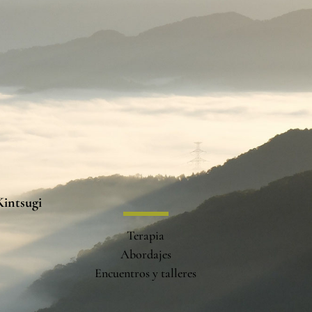
Kintsugi
Terapia
Abordajes
Encuentros y talleres