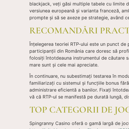
blackjack, veți găsi multiple tabele cu limite 
versiunea europeană și varianta franceză, ambe
prompte și să se axeze pe strategie, având ce
RECOMANDĂRI PRACTIC
Înțelegerea teoriei RTP-ului este un punct de p
participanții din România care doresc să profi
folosiți întotdeauna instrumentul de căutare sa
mare sunt și cele mai apreciate.
În continuare, nu subestimați testarea în mod
familiarizați cu sistemul și funcțiile bonus fă
administrare eficientă a banilor. Fixați întotd
vă că RTP-ul se manifestă pe durată lungă, di
TOP CATEGORII DE JO
Spingranny Casino oferă o gamă largă de jocur