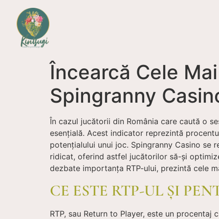
Încearcă Cele Mai
Spingranny Casin
În cazul jucătorii din România care caută o se
esențială. Acest indicator reprezintă procentul
potențialului unui joc. Spingranny Casino se 
ridicat, oferind astfel jucătorilor să-și optim
dezbate importanța RTP-ului, prezintă cele ma
CE ESTE RTP-UL ȘI PE
RTP, sau Return to Player, este un procentaj 