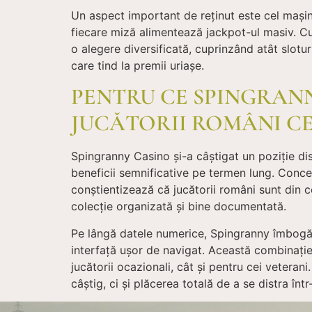
Un aspect important de reținut este cel mașin
fiecare miză alimentează jackpot-ul masiv. Cu
o alegere diversificată, cuprinzând atât slotur
care tind la premii uriașe.
PENTRU CE SPINGRAN
JUCĂTORII ROMÂNI CE
Spingranny Casino și-a câștigat un poziție dis
beneficii semnificative pe termen lung. Conce
conștientizează că jucătorii români sunt din ce
colecție organizată și bine documentată.
Pe lângă datele numerice, Spingranny îmbogățe
interfață ușor de navigat. Această combinație
jucătorii ocazionali, cât și pentru cei vetera
câștig, ci și plăcerea totală de a se distra înt