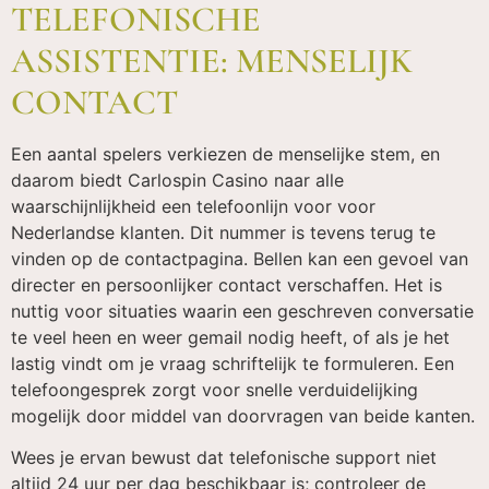
TELEFONISCHE
ASSISTENTIE: MENSELIJK
CONTACT
Een aantal spelers verkiezen de menselijke stem, en
daarom biedt Carlospin Casino naar alle
waarschijnlijkheid een telefoonlijn voor voor
Nederlandse klanten. Dit nummer is tevens terug te
vinden op de contactpagina. Bellen kan een gevoel van
directer en persoonlijker contact verschaffen. Het is
nuttig voor situaties waarin een geschreven conversatie
te veel heen en weer gemail nodig heeft, of als je het
lastig vindt om je vraag schriftelijk te formuleren. Een
telefoongesprek zorgt voor snelle verduidelijking
mogelijk door middel van doorvragen van beide kanten.
Wees je ervan bewust dat telefonische support niet
altijd 24 uur per dag beschikbaar is; controleer de