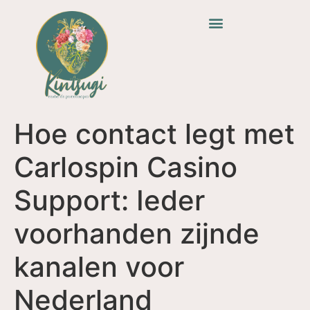
ENCUENTROS Y TALLERES
Hoe contact legt met
Carlospin Casino
Support: Ieder
voorhanden zijnde
kanalen voor
Nederland