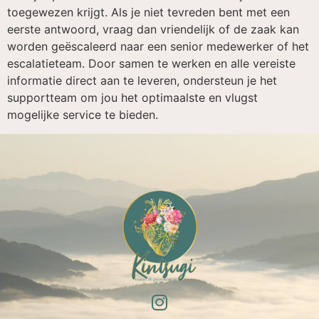
toegewezen krijgt. Als je niet tevreden bent met een
eerste antwoord, vraag dan vriendelijk of de zaak kan
worden geëscaleerd naar een senior medewerker of het
escalatieteam. Door samen te werken en alle vereiste
informatie direct aan te leveren, ondersteun je het
supportteam om jou het optimaalste en vlugst
mogelijke service te bieden.