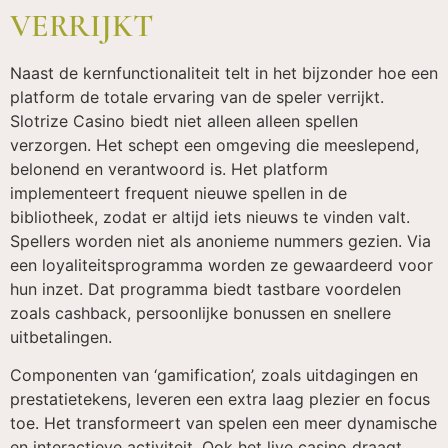
VERRIJKT
Naast de kernfunctionaliteit telt in het bijzonder hoe een
platform de totale ervaring van de speler verrijkt.
Slotrize Casino biedt niet alleen alleen spellen
verzorgen. Het schept een omgeving die meeslepend,
belonend en verantwoord is. Het platform
implementeert frequent nieuwe spellen in de
bibliotheek, zodat er altijd iets nieuws te vinden valt.
Spellers worden niet als anonieme nummers gezien. Via
een loyaliteitsprogramma worden ze gewaardeerd voor
hun inzet. Dat programma biedt tastbare voordelen
zoals cashback, persoonlijke bonussen en snellere
uitbetalingen.
Componenten van ‘gamification’, zoals uitdagingen en
prestatietekens, leveren een extra laag plezier en focus
toe. Het transformeert van spelen een meer dynamische
en interactieve activiteit. Ook het live casino draagt