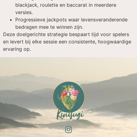
blackjack, roulette en baccarat in meerdere
versies.
Progressieve jackpots waar levensveranderende
bedragen mee te winnen zijn.
Deze doelgerichte strategie bespaart tijd voor spelers
en levert bij elke sessie een consistente, hoogwaardige
ervaring op.