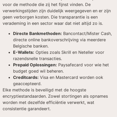
voor de methode die zij het fijnst vinden. De
verwerkingstijden zijn duidelijk weergegeven en er zijn
geen verborgen kosten. Die transparantie is een
verademing in een sector waar dat niet altijd zo is.
Directe Bankmethoden:
Bancontact/Mister Cash,
directe online bankoverschrijving via meerdere
Belgische banken.
E-Wallets:
Opties zoals Skrill en Neteller voor
razendsnelle transacties.
Prepaid Oplossingen:
Paysafecard voor wie het
budget goed wil beheren.
Creditcards:
Visa en Mastercard worden ook
geaccepteerd.
Elke methode is beveiligd met de hoogste
encryptiestandaarden. Zowel stortingen als opnames
worden met dezelfde efficiëntie verwerkt, wat
consistentie garandeert.