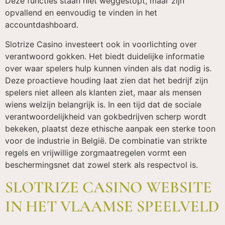
Deze functies staan niet weggestopt, maar zijn
opvallend en eenvoudig te vinden in het
accountdashboard.
Slotrize Casino investeert ook in voorlichting over
verantwoord gokken. Het biedt duidelijke informatie
over waar spelers hulp kunnen vinden als dat nodig is.
Deze proactieve houding laat zien dat het bedrijf zijn
spelers niet alleen als klanten ziet, maar als mensen
wiens welzijn belangrijk is. In een tijd dat de sociale
verantwoordelijkheid van gokbedrijven scherp wordt
bekeken, plaatst deze ethische aanpak een sterke toon
voor de industrie in België. De combinatie van strikte
regels en vrijwillige zorgmaatregelen vormt een
beschermingsnet dat zowel sterk als respectvol is.
SLOTRIZE CASINO WEBSITE
IN HET VLAAMSE SPEELVELD