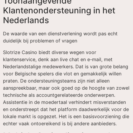
Toonaangevende
Klantenondersteuning in het
Nederlands
De waarde van een dienstverlening wordt pas echt
duidelijk bij problemen of vragen
Slotrize Casino biedt diverse wegen voor
klantenservice, denk aan live chat en e-mail, met
Nederlandstalige medewerkers. Dat is van grote belang
voor Belgische spelers die vlot en gemakkelijk willen
praten. De ondersteuningsteams zijn niet alleen
aanspreekbaar, maar ook goed op de hoogte van zowel
technische als accountgerelateerde onderwerpen.
Assistentie in de moedertaal verhindert misverstanden
en onderstreept dat het platform daadwerkelijk voor de
lokale markt is opgezet. Het is een basisvoorziening die
echter vaak ontoereikend is bij andere aanbieders.