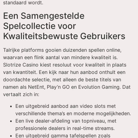
standaard wordt.
Een Samengestelde
Spelcollectie voor
Kwaliteitsbewuste Gebruikers
Talrijke platforms gooien duizenden spellen online,
waarvan een flink aantal van mindere kwaliteit is.
Slotrize Casino kiest resoluut voor kwaliteit in plaats
van kwantiteit. Een kijk naar hun aanbod onthult een
doordachte selectie, met alleen de beste titels van
namen als NetEnt, Play’n GO en Evolution Gaming. Dat
vertaalt zich in:
Een uitgebreid aanbod aan video slots met
verschillende thema’s en moderne mogelijkheden.
Een live dealer-afdeling van topniveau, met
professionele dealers in real-time streams.
Een uitgebreid gamma tafelspellen zoals