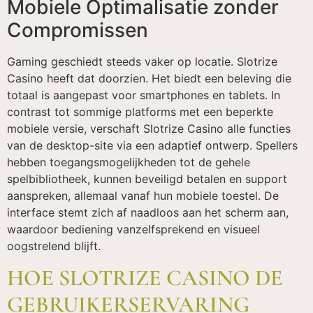
Mobiele Optimalisatie zonder
Compromissen
Gaming geschiedt steeds vaker op locatie. Slotrize
Casino heeft dat doorzien. Het biedt een beleving die
totaal is aangepast voor smartphones en tablets. In
contrast tot sommige platforms met een beperkte
mobiele versie, verschaft Slotrize Casino alle functies
van de desktop-site via een adaptief ontwerp. Spellers
hebben toegangsmogelijkheden tot de gehele
spelbibliotheek, kunnen beveiligd betalen en support
aanspreken, allemaal vanaf hun mobiele toestel. De
interface stemt zich af naadloos aan het scherm aan,
waardoor bediening vanzelfsprekend en visueel
oogstrelend blijft.
HOE SLOTRIZE CASINO DE
GEBRUIKERSERVARING