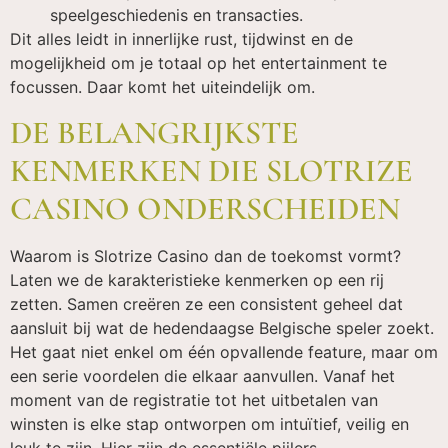
speelgeschiedenis en transacties.
Dit alles leidt in innerlijke rust, tijdwinst en de
mogelijkheid om je totaal op het entertainment te
focussen. Daar komt het uiteindelijk om.
DE BELANGRIJKSTE
KENMERKEN DIE SLOTRIZE
CASINO ONDERSCHEIDEN
Waarom is Slotrize Casino dan de toekomst vormt?
Laten we de karakteristieke kenmerken op een rij
zetten. Samen creëren ze een consistent geheel dat
aansluit bij wat de hedendaagse Belgische speler zoekt.
Het gaat niet enkel om één opvallende feature, maar om
een serie voordelen die elkaar aanvullen. Vanaf het
moment van de registratie tot het uitbetalen van
winsten is elke stap ontworpen om intuïtief, veilig en
leuk te zijn. Hier zijn de essentiële pijlers.