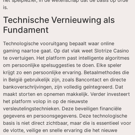
het spelplezier, in de wetenschap dat de basis op orde
is.
Technische Vernieuwing als
Fundament
Technologische vooruitgang bepaalt waar online
gaming naartoe gaat. Op dat vlak weet Slotrize Casino
te overtuigen. Het platform past intelligente algoritmes
om persoonlijke spelsuggesties te doen. Elke speler
krijgt zo een persoonlijke ervaring. Betaalmethodes die
in België gebruikelijk zijn, zoals Bancontact en directe
bankoverschrijvingen, zijn volledig geïntegreerd. Dat
maakt storten en opnemen makkelijk. Verder investeert
het platform volop in op de nieuwste
versleutelingstechnieken. Deze beveiligen financiële
gegevens en persoonsgegevens. Deze technologische
basis is niet direct zichtbaar, maar die is essentieel voor
de vlotte, veilige en snelle ervaring die het nieuwe