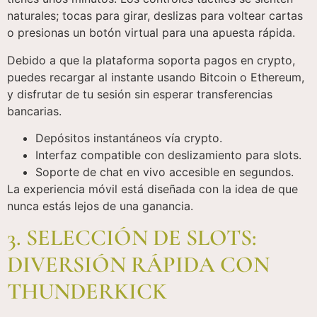
naturales; tocas para girar, deslizas para voltear cartas
o presionas un botón virtual para una apuesta rápida.
Debido a que la plataforma soporta pagos en crypto,
puedes recargar al instante usando Bitcoin o Ethereum,
y disfrutar de tu sesión sin esperar transferencias
bancarias.
Depósitos instantáneos vía crypto.
Interfaz compatible con deslizamiento para slots.
Soporte de chat en vivo accesible en segundos.
La experiencia móvil está diseñada con la idea de que
nunca estás lejos de una ganancia.
3. SELECCIÓN DE SLOTS:
DIVERSIÓN RÁPIDA CON
THUNDERKICK