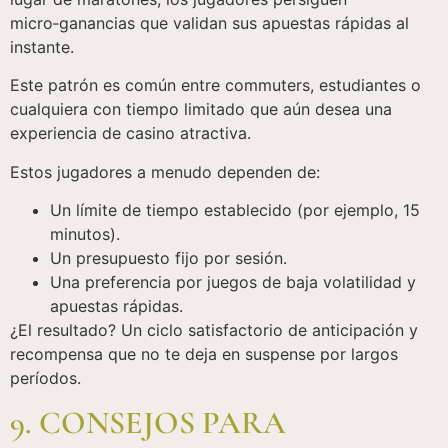
micro‑ganancias que validan sus apuestas rápidas al
instante.
Este patrón es común entre commuters, estudiantes o
cualquiera con tiempo limitado que aún desea una
experiencia de casino atractiva.
Estos jugadores a menudo dependen de:
Un límite de tiempo establecido (por ejemplo, 15
minutos).
Un presupuesto fijo por sesión.
Una preferencia por juegos de baja volatilidad y
apuestas rápidas.
¿El resultado? Un ciclo satisfactorio de anticipación y
recompensa que no te deja en suspense por largos
períodos.
9. CONSEJOS PARA