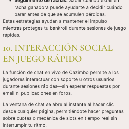
Seguimiento de rachas:
Saber cuándo estás en
racha ganadora puede ayudarte a decidir cuándo
parar antes de que se acumulen pérdidas.
Estas estrategias ayudan a mantener el impulso
mientras proteges tu bankroll durante sesiones de juego
rápidas.
10. INTERACCIÓN SOCIAL
EN JUEGO RÁPIDO
La función de chat en vivo de Cazimbo permite a los
jugadores interactuar con soporte u otros usuarios
durante sesiones rápidas—sin esperar respuestas por
email ni publicaciones en foros.
La ventana de chat se abre al instante al hacer clic
desde cualquier página, permitiéndote hacer preguntas
sobre cuotas o mecánica de slots en tiempo real sin
interrumpir tu ritmo.