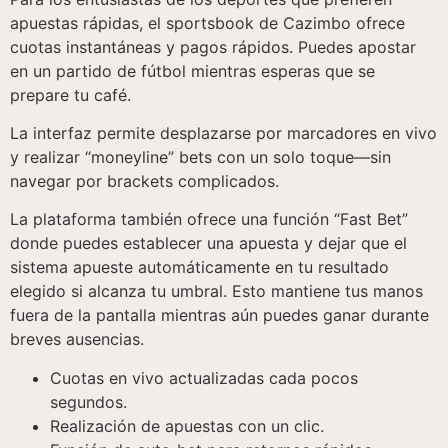
apuestas rápidas, el sportsbook de Cazimbo ofrece
cuotas instantáneas y pagos rápidos. Puedes apostar
en un partido de fútbol mientras esperas que se
prepare tu café.
La interfaz permite desplazarse por marcadores en vivo
y realizar “moneyline” bets con un solo toque—sin
navegar por brackets complicados.
La plataforma también ofrece una función “Fast Bet”
donde puedes establecer una apuesta y dejar que el
sistema apueste automáticamente en tu resultado
elegido si alcanza tu umbral. Esto mantiene tus manos
fuera de la pantalla mientras aún puedes ganar durante
breves ausencias.
Cuotas en vivo actualizadas cada pocos
segundos.
Realización de apuestas con un clic.