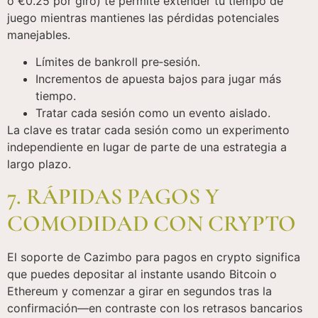
o €0.25 por giro) te permite extender tu tiempo de
juego mientras mantienes las pérdidas potenciales
manejables.
Límites de bankroll pre‑sesión.
Incrementos de apuesta bajos para jugar más
tiempo.
Tratar cada sesión como un evento aislado.
La clave es tratar cada sesión como un experimento
independiente en lugar de parte de una estrategia a
largo plazo.
7. RÁPIDAS PAGOS Y
COMODIDAD CON CRYPTO
El soporte de Cazimbo para pagos en crypto significa
que puedes depositar al instante usando Bitcoin o
Ethereum y comenzar a girar en segundos tras la
confirmación—en contraste con los retrasos bancarios