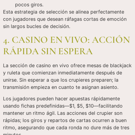
pocos giros.
Esta estrategia de selección se alinea perfectamente
con jugadores que desean ráfagas cortas de emoción
sin largos bucles de decisión.
4. CASINO EN VIVO: ACCIÓN
RÁPIDA SIN ESPERA
La sección de casino en vivo ofrece mesas de blackjack
y ruleta que comienzan inmediatamente después de
unirse. Sin esperar a que los crupieres preparen; la
transmisión empieza en cuanto te asignan asiento.
Los jugadores pueden hacer apuestas rápidamente
usando fichas predefinidas—$1, $5, $10—facilitando
mantener un ritmo ágil. Las acciones del crupier son
rápidas; los giros y repartos de cartas ocurren a buen
ritmo, asegurando que cada ronda no dure más de tres
minutos.