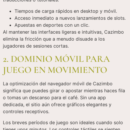
Tiempos de carga rápidos en desktop y móvil.
Acceso inmediato a nuevos lanzamientos de slots.
Apuestas en deportes con un clic.
Al mantener las interfaces ligeras e intuitivas, Cazimbo
elimina la fricción que a menudo disuade a los
jugadores de sesiones cortas.
2. DOMINIO MÓVIL PARA
JUEGO EN MOVIMIENTO
La optimización del navegador móvil de Cazimbo
significa que puedes girar o apostar mientras haces fila
o tomas un descanso para el café. Sin una app
dedicada, el sitio aún ofrece gráficos elegantes y
controles receptivos.
Los breves períodos de juego son ideales cuando solo
tienes unos minutos. Los controles táctiles se sienten