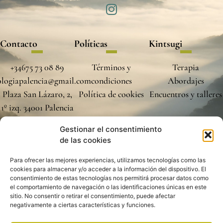
Contacto
Políticas
Kintsugi
+34675 73 08 89
Términos y
Terapia
ologiapalencia@gmail.com
condiciones
Abordajes
Plaza San Lázaro, 2,
Política de cookies
Encuentros y talleres
1º izq. 34001 Palencia
Gestionar el consentimiento
de las cookies
Para ofrecer las mejores experiencias, utilizamos tecnologías como las
cookies para almacenar y/o acceder a la información del dispositivo. El
consentimiento de estas tecnologías nos permitirá procesar datos como
el comportamiento de navegación o las identificaciones únicas en este
N.R.S 34-C22-0189
sitio. No consentir o retirar el consentimiento, puede afectar
negativamente a ciertas características y funciones.