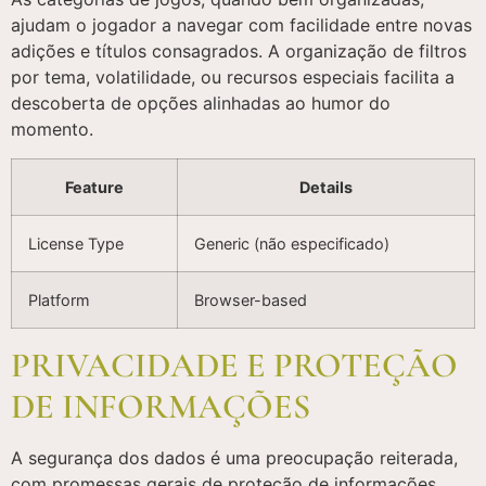
ajudam o jogador a navegar com facilidade entre novas
adições e títulos consagrados. A organização de filtros
por tema, volatilidade, ou recursos especiais facilita a
descoberta de opções alinhadas ao humor do
momento.
Feature
Details
License Type
Generic (não especificado)
Platform
Browser-based
PRIVACIDADE E PROTEÇÃO
DE INFORMAÇÕES
A segurança dos dados é uma preocupação reiterada,
com promessas gerais de proteção de informações