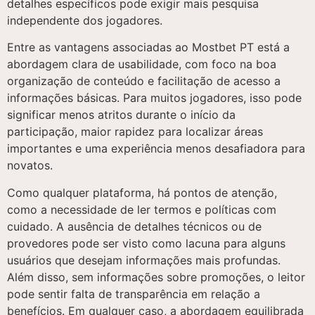
detalhes específicos pode exigir mais pesquisa
independente dos jogadores.
Entre as vantagens associadas ao Mostbet PT está a
abordagem clara de usabilidade, com foco na boa
organização de conteúdo e facilitação de acesso a
informações básicas. Para muitos jogadores, isso pode
significar menos atritos durante o início da
participação, maior rapidez para localizar áreas
importantes e uma experiência menos desafiadora para
novatos.
Como qualquer plataforma, há pontos de atenção,
como a necessidade de ler termos e políticas com
cuidado. A ausência de detalhes técnicos ou de
provedores pode ser visto como lacuna para alguns
usuários que desejam informações mais profundas.
Além disso, sem informações sobre promoções, o leitor
pode sentir falta de transparência em relação a
benefícios. Em qualquer caso, a abordagem equilibrada