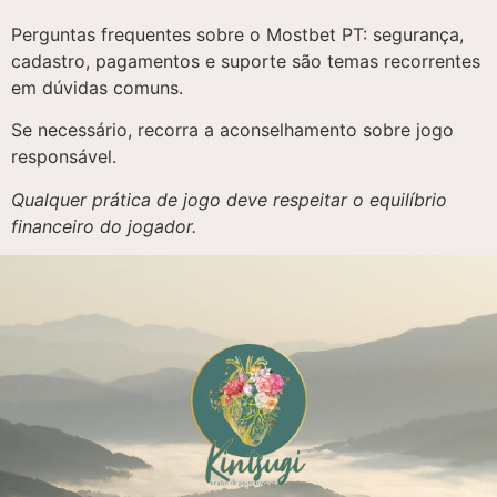
Perguntas frequentes sobre o Mostbet PT: segurança,
cadastro, pagamentos e suporte são temas recorrentes
em dúvidas comuns.
Se necessário, recorra a aconselhamento sobre jogo
responsável.
Qualquer prática de jogo deve respeitar o equilíbrio
financeiro do jogador.