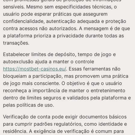
sensíveis. Mesmo sem especificidades técnicas, o
usuário pode esperar práticas que assegurem
confidencialidade, autenticação adequada e proteção
contra acessos não autorizados. A mensagem é de que
a plataforma prioriza a privacidade durante todas as
transações.
Estabelecer limites de depósito, tempo de jogo e
autoexclusão ajuda a manter o controle
https://mostbet-casinos.eu/
. Essas ferramentas não
bloqueiam a participação, mas promovem uma prática
de jogo mais consciente. O objetivo é que o usuário
reconheça a importância de manter o entretenimento
dentro de limites seguros e validados pela plataforma e
pelas políticas de uso.
Verificação de conta pode exigir documentos básicos
para cumprir padrões regulatórios, como identidade e
residência. A exigência de verificação é comum para