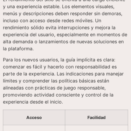
y una experiencia estable. Los elementos visuales,
menús y descripciones deben responder sin demoras,
incluso con acceso desde redes móviles. Un
rendimiento sólido evita interrupciones y mejora la
experiencia del usuario, especialmente en momentos de
alta demanda o lanzamientos de nuevas soluciones en
la plataforma.
Para los nuevos usuarios, la guía implícita es clara:
comenzar es fácil y hacerlo con responsabilidad es
parte de la experiencia. Las indicaciones para manejar
límites y comprender las políticas básicas están
alineadas con prácticas de juego responsable,
promoviendo actividad consciente y control de la
experiencia desde el inicio.
Acceso
Facilidad