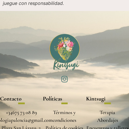
juegue con responsabilidad.
Contacto
Políticas
Kintsugi
+34675 73 08 89
Términos y
Terapia
ologiapalencia@gmail.com
condiciones
Abordajes
Plaza San Lázaro, 2,
Política de cookies
Encuentros y talleres