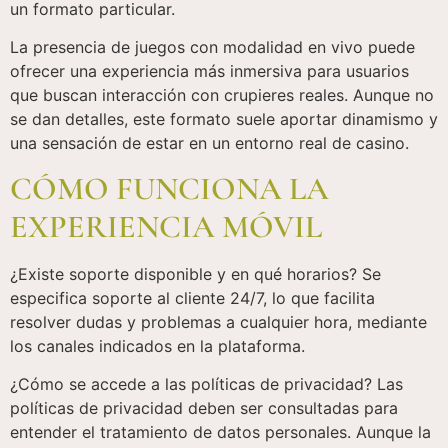
un formato particular.
La presencia de juegos con modalidad en vivo puede
ofrecer una experiencia más inmersiva para usuarios
que buscan interacción con crupieres reales. Aunque no
se dan detalles, este formato suele aportar dinamismo y
una sensación de estar en un entorno real de casino.
CÓMO FUNCIONA LA
EXPERIENCIA MÓVIL
¿Existe soporte disponible y en qué horarios? Se
especifica soporte al cliente 24/7, lo que facilita
resolver dudas y problemas a cualquier hora, mediante
los canales indicados en la plataforma.
¿Cómo se accede a las políticas de privacidad? Las
políticas de privacidad deben ser consultadas para
entender el tratamiento de datos personales. Aunque la