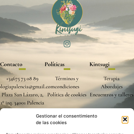
Contacto
Políticas
Kintsugi
+34675 73 08 89
Términos y
Terapia
ologiapalencia@gmail.com
condiciones
Abordajes
Plaza San Lázaro, 2,
Política de cookies
Encuentros y talleres
1º izq. 34001 Palencia
Gestionar el consentimiento
de las cookies