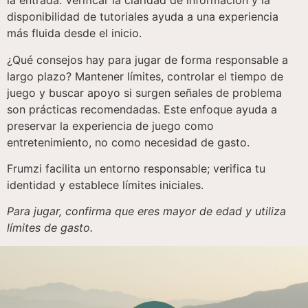
la entrada. Verificar la claridad de información y la
disponibilidad de tutoriales ayuda a una experiencia
más fluida desde el inicio.
¿Qué consejos hay para jugar de forma responsable a
largo plazo? Mantener límites, controlar el tiempo de
juego y buscar apoyo si surgen señales de problema
son prácticas recomendadas. Este enfoque ayuda a
preservar la experiencia de juego como
entretenimiento, no como necesidad de gasto.
Frumzi facilita un entorno responsable; verifica tu
identidad y establece límites iniciales.
Para jugar, confirma que eres mayor de edad y utiliza
límites de gasto.