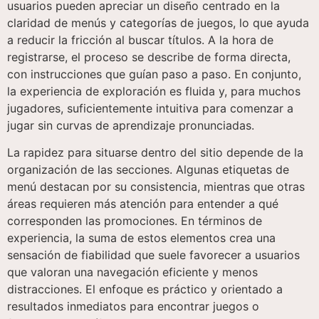
usuarios pueden apreciar un diseño centrado en la
claridad de menús y categorías de juegos, lo que ayuda
a reducir la fricción al buscar títulos. A la hora de
registrarse, el proceso se describe de forma directa,
con instrucciones que guían paso a paso. En conjunto,
la experiencia de exploración es fluida y, para muchos
jugadores, suficientemente intuitiva para comenzar a
jugar sin curvas de aprendizaje pronunciadas.
La rapidez para situarse dentro del sitio depende de la
organización de las secciones. Algunas etiquetas de
menú destacan por su consistencia, mientras que otras
áreas requieren más atención para entender a qué
corresponden las promociones. En términos de
experiencia, la suma de estos elementos crea una
sensación de fiabilidad que suele favorecer a usuarios
que valoran una navegación eficiente y menos
distracciones. El enfoque es práctico y orientado a
resultados inmediatos para encontrar juegos o