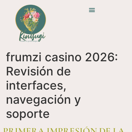
ENCUENTROS Y TALLERES
frumzi casino 2026:
Revisión de
interfaces,
navegación y
soporte
PRIMERA IMPRESIÓN DE LA