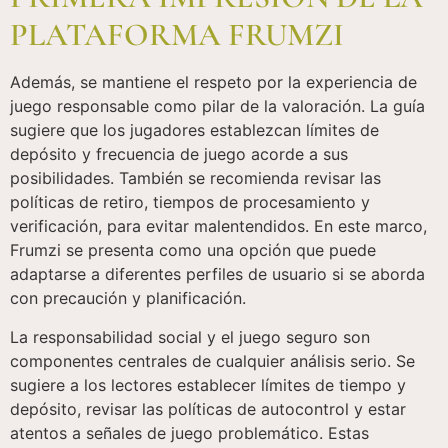
PLATAFORMA FRUMZI
Además, se mantiene el respeto por la experiencia de
juego responsable como pilar de la valoración. La guía
sugiere que los jugadores establezcan límites de
depósito y frecuencia de juego acorde a sus
posibilidades. También se recomienda revisar las
políticas de retiro, tiempos de procesamiento y
verificación, para evitar malentendidos. En este marco,
Frumzi se presenta como una opción que puede
adaptarse a diferentes perfiles de usuario si se aborda
con precaución y planificación.
La responsabilidad social y el juego seguro son
componentes centrales de cualquier análisis serio. Se
sugiere a los lectores establecer límites de tiempo y
depósito, revisar las políticas de autocontrol y estar
atentos a señales de juego problemático. Estas