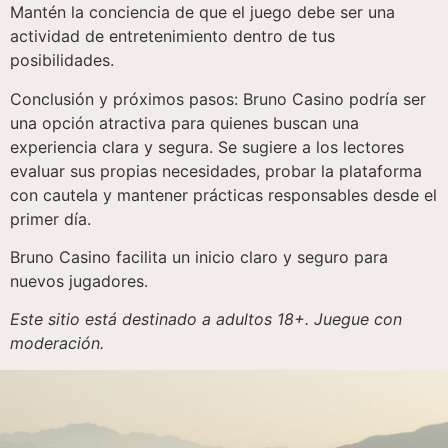
Mantén la conciencia de que el juego debe ser una
actividad de entretenimiento dentro de tus
posibilidades.
Conclusión y próximos pasos: Bruno Casino podría ser
una opción atractiva para quienes buscan una
experiencia clara y segura. Se sugiere a los lectores
evaluar sus propias necesidades, probar la plataforma
con cautela y mantener prácticas responsables desde el
primer día.
Bruno Casino facilita un inicio claro y seguro para
nuevos jugadores.
Este sitio está destinado a adultos 18+. Juegue con
moderación.