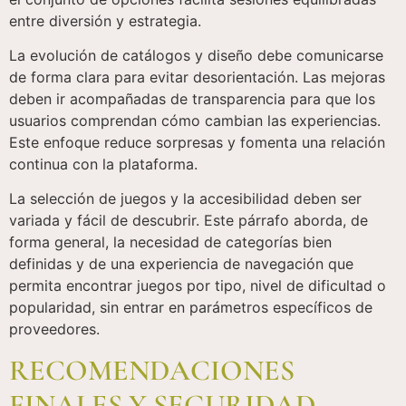
entre diversión y estrategia.
La evolución de catálogos y diseño debe comunicarse
de forma clara para evitar desorientación. Las mejoras
deben ir acompañadas de transparencia para que los
usuarios comprendan cómo cambian las experiencias.
Este enfoque reduce sorpresas y fomenta una relación
continua con la plataforma.
La selección de juegos y la accesibilidad deben ser
variada y fácil de descubrir. Este párrafo aborda, de
forma general, la necesidad de categorías bien
definidas y de una experiencia de navegación que
permita encontrar juegos por tipo, nivel de dificultad o
popularidad, sin entrar en parámetros específicos de
proveedores.
RECOMENDACIONES
FINALES Y SEGURIDAD