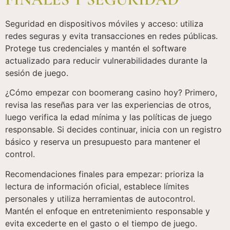
Seguridad en dispositivos móviles y acceso: utiliza
redes seguras y evita transacciones en redes públicas.
Protege tus credenciales y mantén el software
actualizado para reducir vulnerabilidades durante la
sesión de juego.
¿Cómo empezar con boomerang casino hoy? Primero,
revisa las reseñas para ver las experiencias de otros,
luego verifica la edad mínima y las políticas de juego
responsable. Si decides continuar, inicia con un registro
básico y reserva un presupuesto para mantener el
control.
Recomendaciones finales para empezar: prioriza la
lectura de información oficial, establece límites
personales y utiliza herramientas de autocontrol.
Mantén el enfoque en entretenimiento responsable y
evita excederte en el gasto o el tiempo de juego.