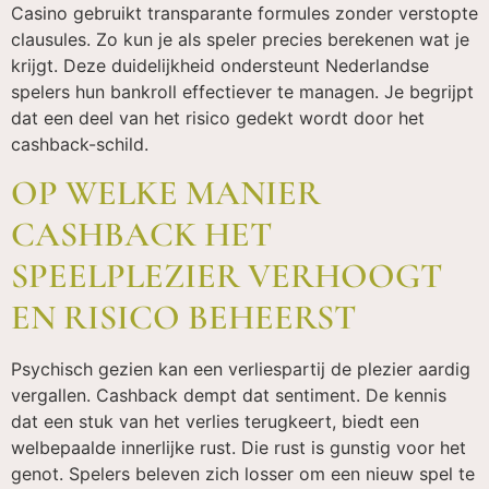
Casino gebruikt transparante formules zonder verstopte
clausules. Zo kun je als speler precies berekenen wat je
krijgt. Deze duidelijkheid ondersteunt Nederlandse
spelers hun bankroll effectiever te managen. Je begrijpt
dat een deel van het risico gedekt wordt door het
cashback-schild.
OP WELKE MANIER
CASHBACK HET
SPEELPLEZIER VERHOOGT
EN RISICO BEHEERST
Psychisch gezien kan een verliespartij de plezier aardig
vergallen. Cashback dempt dat sentiment. De kennis
dat een stuk van het verlies terugkeert, biedt een
welbepaalde innerlijke rust. Die rust is gunstig voor het
genot. Spelers beleven zich losser om een nieuw spel te