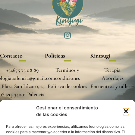
Contacto
Políticas
Kintsugi
+34675 73 08 89
Términos y
Terapia
ologiapalencia@gmail.com
condiciones
Abordajes
Plaza San Lázaro, 2,
Política de cookies
Encuentros y talleres
1º izq. 34001 Palencia
Gestionar el consentimiento
de las cookies
Para ofrecer las mejores experiencias, utilizamos tecnologías como las
cookies para almacenar y/o acceder a la información del dispositivo. El