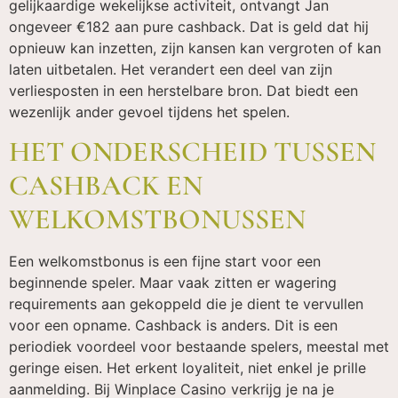
gelijkaardige wekelijkse activiteit, ontvangt Jan
ongeveer €182 aan pure cashback. Dat is geld dat hij
opnieuw kan inzetten, zijn kansen kan vergroten of kan
laten uitbetalen. Het verandert een deel van zijn
verliesposten in een herstelbare bron. Dat biedt een
wezenlijk ander gevoel tijdens het spelen.
HET ONDERSCHEID TUSSEN
CASHBACK EN
WELKOMSTBONUSSEN
Een welkomstbonus is een fijne start voor een
beginnende speler. Maar vaak zitten er wagering
requirements aan gekoppeld die je dient te vervullen
voor een opname. Cashback is anders. Dit is een
periodiek voordeel voor bestaande spelers, meestal met
geringe eisen. Het erkent loyaliteit, niet enkel je prille
aanmelding. Bij Winplace Casino verkrijg je na je