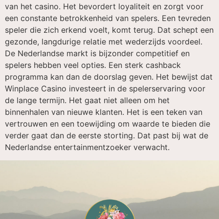
van het casino. Het bevordert loyaliteit en zorgt voor
een constante betrokkenheid van spelers. Een tevreden
speler die zich erkend voelt, komt terug. Dat schept een
gezonde, langdurige relatie met wederzijds voordeel.
De Nederlandse markt is bijzonder competitief en
spelers hebben veel opties. Een sterk cashback
programma kan dan de doorslag geven. Het bewijst dat
Winplace Casino investeert in de spelerservaring voor
de lange termijn. Het gaat niet alleen om het
binnenhalen van nieuwe klanten. Het is een teken van
vertrouwen en een toewijding om waarde te bieden die
verder gaat dan de eerste storting. Dat past bij wat de
Nederlandse entertainmentzoeker verwacht.