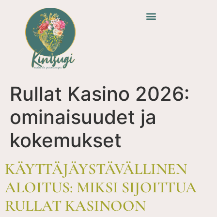
ENCUENTROS Y TALLERES
Rullat Kasino 2026:
ominaisuudet ja
kokemukset
KÄYTTÄJÄYSTÄVÄLLINEN
ALOITUS: MIKSI SIJOITTUA
RULLAT KASINOON