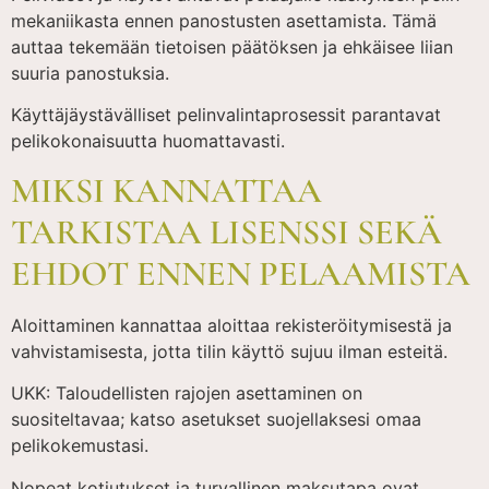
mekaniikasta ennen panostusten asettamista. Tämä
auttaa tekemään tietoisen päätöksen ja ehkäisee liian
suuria panostuksia.
Käyttäjäystävälliset pelinvalintaprosessit parantavat
pelikokonaisuutta huomattavasti.
MIKSI KANNATTAA
TARKISTAA LISENSSI SEKÄ
EHDOT ENNEN PELAAMISTA
Aloittaminen kannattaa aloittaa rekisteröitymisestä ja
vahvistamisesta, jotta tilin käyttö sujuu ilman esteitä.
UKK: Taloudellisten rajojen asettaminen on
suositeltavaa; katso asetukset suojellaksesi omaa
pelikokemustasi.
Nopeat kotiutukset ja turvallinen maksutapa ovat