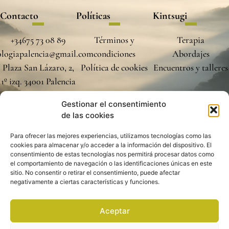
Contacto
Políticas
Kintsugi
+34675 73 08 89
Términos y
Terapia
ologiapalencia@gmail.com
condiciones
Abordajes
Plaza San Lázaro, 2,
Política de cookies
Encuentros y talleres
1º izq. 34001 Palencia
Gestionar el consentimiento
de las cookies
Para ofrecer las mejores experiencias, utilizamos tecnologías como las
cookies para almacenar y/o acceder a la información del dispositivo. El
consentimiento de estas tecnologías nos permitirá procesar datos como
el comportamiento de navegación o las identificaciones únicas en este
N.R.S 34-C22-0189
sitio. No consentir o retirar el consentimiento, puede afectar
negativamente a ciertas características y funciones.
Aceptar