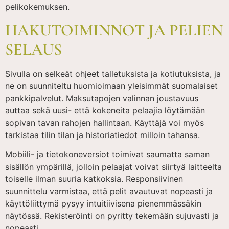
pelikokemuksen.
HAKUTOIMINNOT JA PELIEN
SELAUS
Sivulla on selkeät ohjeet talletuksista ja kotiutuksista, ja
ne on suunniteltu huomioimaan yleisimmät suomalaiset
pankkipalvelut. Maksutapojen valinnan joustavuus
auttaa sekä uusi- että kokeneita pelaajia löytämään
sopivan tavan rahojen hallintaan. Käyttäjä voi myös
tarkistaa tilin tilan ja historiatiedot milloin tahansa.
Mobiili- ja tietokoneversiot toimivat saumatta saman
sisällön ympärillä, jolloin pelaajat voivat siirtyä laitteelta
toiselle ilman suuria katkoksia. Responsiivinen
suunnittelu varmistaa, että pelit avautuvat nopeasti ja
käyttöliittymä pysyy intuitiivisena pienemmässäkin
näytössä. Rekisteröinti on pyritty tekemään sujuvasti ja
nopeasti.