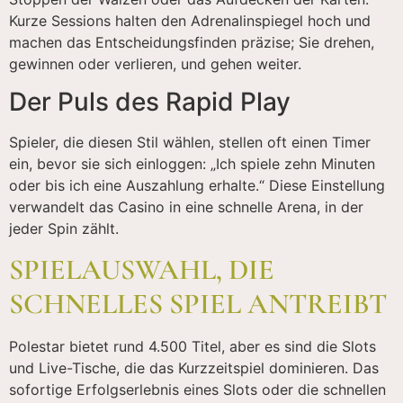
Kurze Sessions halten den Adrenalinspiegel hoch und
machen das Entscheidungsfinden präzise; Sie drehen,
gewinnen oder verlieren, und gehen weiter.
Der Puls des Rapid Play
Spieler, die diesen Stil wählen, stellen oft einen Timer
ein, bevor sie sich einloggen: „Ich spiele zehn Minuten
oder bis ich eine Auszahlung erhalte.“ Diese Einstellung
verwandelt das Casino in eine schnelle Arena, in der
jeder Spin zählt.
SPIELAUSWAHL, DIE
SCHNELLES SPIEL ANTREIBT
Polestar bietet rund 4.500 Titel, aber es sind die Slots
und Live-Tische, die das Kurzzeitspiel dominieren. Das
sofortige Erfolgserlebnis eines Slots oder die schnellen