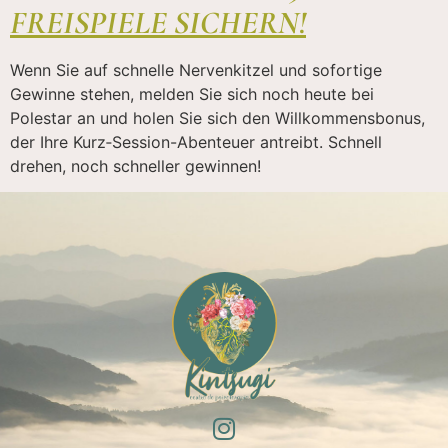
FREISPIELE SICHERN!
Wenn Sie auf schnelle Nervenkitzel und sofortige
Gewinne stehen, melden Sie sich noch heute bei
Polestar an und holen Sie sich den Willkommensbonus,
der Ihre Kurz‑Session-Abenteuer antreibt. Schnell
drehen, noch schneller gewinnen!