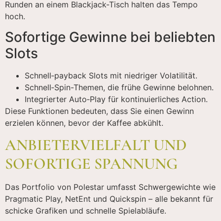
Runden an einem Blackjack-Tisch halten das Tempo
hoch.
Sofortige Gewinne bei beliebten
Slots
Schnell‑payback Slots mit niedriger Volatilität.
Schnell‑Spin-Themen, die frühe Gewinne belohnen.
Integrierter Auto‑Play für kontinuierliches Action.
Diese Funktionen bedeuten, dass Sie einen Gewinn
erzielen können, bevor der Kaffee abkühlt.
ANBIETERVIELFALT UND
SOFORTIGE SPANNUNG
Das Portfolio von Polestar umfasst Schwergewichte wie
Pragmatic Play, NetEnt und Quickspin – alle bekannt für
schicke Grafiken und schnelle Spielabläufe.