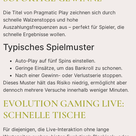
Die Titel von Pragmatic Play zeichnen sich durch
schnelle Walzenstopps und hohe
Auszahlungsfrequenzen aus – perfekt für Spieler, die
schnelle Ergebnisse wollen.
Typisches Spielmuster
Auto‑Play auf fünf Spins einstellen.
Geringe Einsätze, um das Bankroll zu schonen.
Nach einer Gewinn- oder Verlustserie stoppen.
Dieses Muster hält das Risiko niedrig, ermöglicht aber
dennoch mehrere Versuche innerhalb weniger Minuten.
EVOLUTION GAMING LIVE:
SCHNELLE TISCHE
Für diejenigen, die Live-Interaktion ohne lange