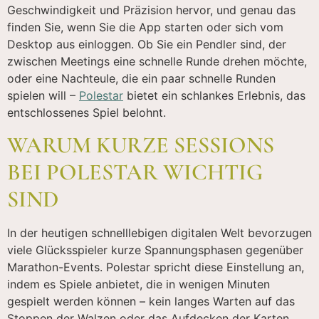
Geschwindigkeit und Präzision hervor, und genau das
finden Sie, wenn Sie die App starten oder sich vom
Desktop aus einloggen. Ob Sie ein Pendler sind, der
zwischen Meetings eine schnelle Runde drehen möchte,
oder eine Nachteule, die ein paar schnelle Runden
spielen will –
Polestar
bietet ein schlankes Erlebnis, das
entschlossenes Spiel belohnt.
WARUM KURZE SESSIONS
BEI POLESTAR WICHTIG
SIND
In der heutigen schnelllebigen digitalen Welt bevorzugen
viele Glücksspieler kurze Spannungsphasen gegenüber
Marathon-Events. Polestar spricht diese Einstellung an,
indem es Spiele anbietet, die in wenigen Minuten
gespielt werden können – kein langes Warten auf das
Stoppen der Walzen oder das Aufdecken der Karten.