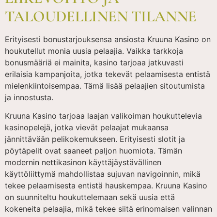
TALOUDELLINEN TILANNE
Erityisesti bonustarjouksensa ansiosta Kruuna Kasino on
houkutellut monia uusia pelaajia. Vaikka tarkkoja
bonusmääriä ei mainita, kasino tarjoaa jatkuvasti
erilaisia kampanjoita, jotka tekevät pelaamisesta entistä
mielenkiintoisempaa. Tämä lisää pelaajien sitoutumista
ja innostusta.
Kruuna Kasino tarjoaa laajan valikoiman houkuttelevia
kasinopelejä, jotka vievät pelaajat mukaansa
jännittävään pelikokemukseen. Erityisesti slotit ja
pöytäpelit ovat saaneet paljon huomiota. Tämän
modernin nettikasinon käyttäjäystävällinen
käyttöliittymä mahdollistaa sujuvan navigoinnin, mikä
tekee pelaamisesta entistä hauskempaa. Kruuna Kasino
on suunniteltu houkuttelemaan sekä uusia että
kokeneita pelaajia, mikä tekee siitä erinomaisen valinnan