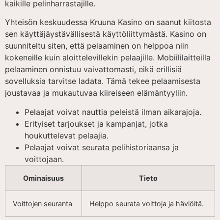
kaikille pelinharrastajille.
Yhteisön keskuudessa Kruuna Kasino on saanut kiitosta
sen käyttäjäystävällisestä käyttöliittymästä. Kasino on
suunniteltu siten, että pelaaminen on helppoa niin
kokeneille kuin aloittelevillekin pelaajille. Mobiililaitteilla
pelaaminen onnistuu vaivattomasti, eikä erillisiä
sovelluksia tarvitse ladata. Tämä tekee pelaamisesta
joustavaa ja mukautuvaa kiireiseen elämäntyyliin.
Pelaajat voivat nauttia peleistä ilman aikarajoja.
Erityiset tarjoukset ja kampanjat, jotka
houkuttelevat pelaajia.
Pelaajat voivat seurata pelihistoriaansa ja
voittojaan.
Ominaisuus
Tieto
Voittojen seuranta
Helppo seurata voittoja ja häviöitä.