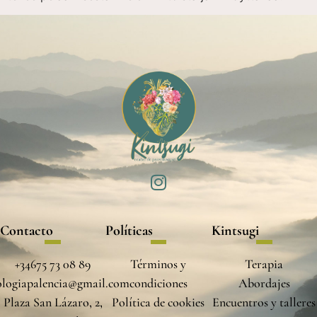
Contacto
Políticas
Kintsugi
+34675 73 08 89
Términos y
Terapia
ologiapalencia@gmail.com
condiciones
Abordajes
Plaza San Lázaro, 2,
Política de cookies
Encuentros y talleres