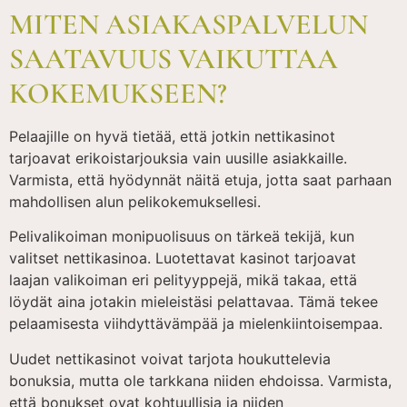
MITEN ASIAKASPALVELUN
SAATAVUUS VAIKUTTAA
KOKEMUKSEEN?
Pelaajille on hyvä tietää, että jotkin nettikasinot
tarjoavat erikoistarjouksia vain uusille asiakkaille.
Varmista, että hyödynnät näitä etuja, jotta saat parhaan
mahdollisen alun pelikokemuksellesi.
Pelivalikoiman monipuolisuus on tärkeä tekijä, kun
valitset nettikasinoa. Luotettavat kasinot tarjoavat
laajan valikoiman eri pelityyppejä, mikä takaa, että
löydät aina jotakin mieleistäsi pelattavaa. Tämä tekee
pelaamisesta viihdyttävämpää ja mielenkiintoisempaa.
Uudet nettikasinot voivat tarjota houkuttelevia
bonuksia, mutta ole tarkkana niiden ehdoissa. Varmista,
että bonukset ovat kohtuullisia ja niiden