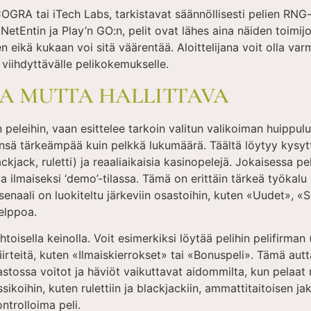
GRA tai iTech Labs, tarkistavat säännöllisesti pelien RNG-j
NetEntin ja Play’n GO:n, pelit ovat lähes aina näiden toimijo
n eikä kukaan voi sitä väärentää. Aloittelijana voit olla va
ja viihdyttävälle pelikokemukselle.
JA MUTTA HALLITTAVA
 peleihin, vaan esittelee tarkoin valitun valikoiman huippul
leensä tärkeämpää kuin pelkkä lukumäärä. Täältä löytyy kys
ackjack, ruletti) ja reaaliaikaisia kasinopelejä. Jokaisessa 
la ilmaiseksi ‘demo’-tilassa. Tämä on erittäin tärkeä työkalu
enaali on luokiteltu järkeviin osastoihin, kuten «Uudet», «
elppoa.
htoisella keinolla. Voit esimerkiksi löytää pelihin pelifirma
 piirteitä, kuten «Ilmaiskierrokset» tai «Bonuspeli». Tämä au
astossa voitot ja häviöt vaikuttavat aidommilta, kun pelaat 
ikoihin, kuten rulettiin ja blackjackiin, ammattitaitoisen j
ntrolloima peli.