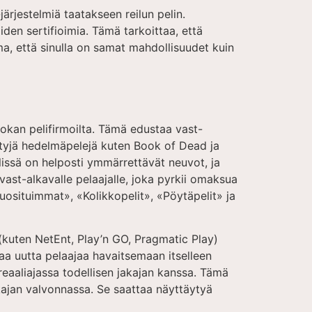
ärjestelmiä taatakseen reilun pelin.
iden sertifioimia. Tämä tarkoittaa, että
rma, että sinulla on samat mahdollisuudet kuin
uokan pelifirmoilta. Tämä edustaa vast-
yttyjä hedelmäpelejä kuten Book of Dead ja
pelissä on helposti ymmärrettävät neuvot, ja
 vast-alkavalle pelaajalle, joka pyrkii omaksua
Suosituimmat», «Kolikkopelit», «Pöytäpelit» ja
n (kuten NetEnt, Play’n GO, Pragmatic Play)
ttaa uutta pelaajaa havaitsemaan itselleen
reaaliajassa todellisen jakajan kanssa. Tämä
akajan valvonnassa. Se saattaa näyttäytyä