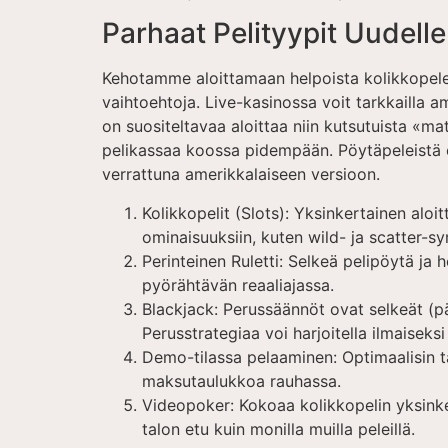
Parhaat Pelityypit Uudelle
Kehotamme aloittamaan helpoista kolikkopeleis
vaihtoehtoja. Live-kasinossa voit tarkkailla 
on suositeltavaa aloittaa niin kutsutuista «m
pelikassaa koossa pidempään. Pöytäpeleistä eu
verrattuna amerikkalaiseen versioon.
Kolikkopelit (Slots): Yksinkertainen alo
ominaisuuksiin, kuten wild- ja scatter-sy
Perinteinen Ruletti: Selkeä pelipöytä ja
pyörähtävän reaaliajassa.
Blackjack: Perussäännöt ovat selkeät (pä
Perusstrategiaa voi harjoitella ilmaisek
Demo-tilassa pelaaminen: Optimaalisin tapa
maksutaulukkoa rauhassa.
Videopoker: Kokoaa kolikkopelin yksinke
talon etu kuin monilla muilla peleillä.