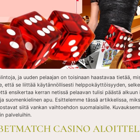
ntoja, ja uuden pelaajan on toisinaan haastavaa tietää, mi
että se liittää käytännöllisesti helppokäyttöisyyden, selke
, että ensikertaa kerran netissä pelaavan tulisi päästä alkuun
a suomenkielinen apu. Esittelemme tässä artikkelissa, miksi
muodostavat siitä vankan vaihtoehdon suomalaisille. Kuvauks
n palveluihin.
A BETMATCH CASINO ALOITTE