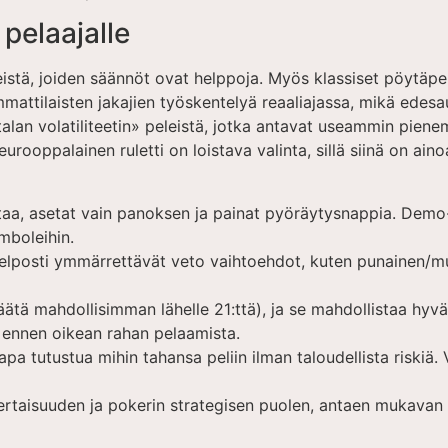
 pelaajalle
tä, joiden säännöt ovat helppoja. Myös klassiset pöytäpelit
ammattilaisten jakajien työskentelyä reaaliajassa, mikä edes
atalan volatiliteetin» peleistä, jotka antavat useammin pien
rooppalainen ruletti on loistava valinta, sillä siinä on ain
ittaa, asetat vain panoksen ja painat pyöräytysnappia. Demo
mboleihin.
 helposti ymmärrettävät veto vaihtoehdot, kuten punainen/m
ätä mahdollisimman lähelle 21:ttä), ja se mahdollistaa hyvä
si ennen oikean rahan pelaamista.
 tutustua mihin tahansa peliin ilman taloudellista riskiä. Vo
rtaisuuden ja pokerin strategisen puolen, antaen mukavan v