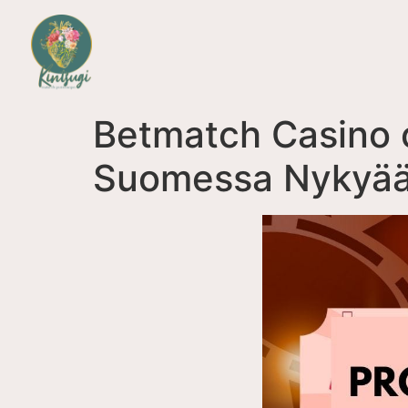
Betmatch Casino on
Suomessa Nykyä