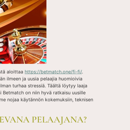
stä aloittaa
https://betmatch.one/fi-fi/
.
än ilmeen ja uusia pelaajia huomioivia
 ilman turhaa stressiä. Täältä löytyy laaja
 Betmatch on niin hyvä ratkaisu uusille
emme nojaa käytännön kokemuksiin, teknisen
LEVANA PELAAJANA?