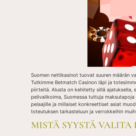
Suomen nettikasinot tuovat suuren määrän vali
Tutkimme Betmatch Casinon läpi ja totesimme, 
piirteitä. Alusta on kehitetty sillä ajatuksella
pelivalikoima, Suomessa tuttuja maksutapoja j
pelaajille ja millaiset konkreettiset asiat 
toteutuksen tarkasteluun ja verrokkeihin muihi
MISTÄ SYYSTÄ VALIT