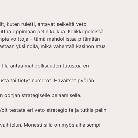
, kuten ruletti, antavat selkeitä veto
auttaa oppimaan pelin kulkua. Kolikkopeleissä
empiä voittoja – tämä mahdollistaa pitämään
oastaan yksi nolla, mikä vähentää kasinon etua
-tila antaa mahdollisuuden tutustua eri
usta tai tietyt numerot. Havaitset pyörän
n pohjan strategiselle pelaamiselle.
it testata eri veto strategioita ja tutkia pelin
aihtelun. Monesti sillä on myös alhaisempi