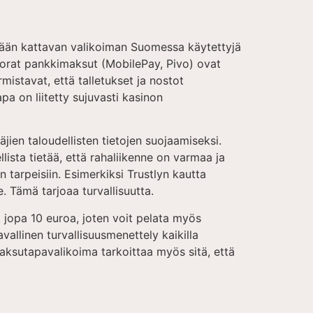
llään kattavan valikoiman Suomessa käytettyjä
uorat pankkimaksut (MobilePay, Pivo) ovat
rmistavat, että talletukset ja nostot
a on liitetty sujuvasti kasinon
ien taloudellisten tietojen suojaamiseksi.
lista tietää, että rahaliikenne on varmaa ja
 tarpeisiin. Esimerkiksi Trustlyn kautta
. Tämä tarjoaa turvallisuutta.
, jopa 10 euroa, joten voit pelata myös
vallinen turvallisuusmenettely kaikilla
 maksutapavalikoima tarkoittaa myös sitä, että