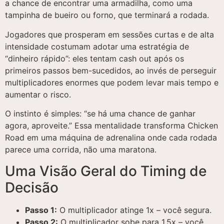
a chance de encontrar uma armadilha, como uma
tampinha de bueiro ou forno, que terminará a rodada.
Jogadores que prosperam em sessões curtas e de alta
intensidade costumam adotar uma estratégia de
“dinheiro rápido”: eles tentam cash out após os
primeiros passos bem-sucedidos, ao invés de perseguir
multiplicadores enormes que podem levar mais tempo e
aumentar o risco.
O instinto é simples: “se há uma chance de ganhar
agora, aproveite.” Essa mentalidade transforma Chicken
Road em uma máquina de adrenalina onde cada rodada
parece uma corrida, não uma maratona.
Uma Visão Geral do Timing de
Decisão
Passo 1:
O multiplicador atinge 1x – você segura.
Passo 2:
O multiplicador sobe para 1.5x – você