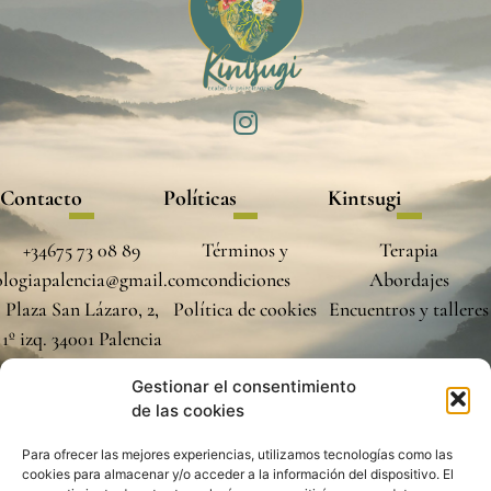
Contacto
Políticas
Kintsugi
+34675 73 08 89
Términos y
Terapia
ologiapalencia@gmail.com
condiciones
Abordajes
Plaza San Lázaro, 2,
Política de cookies
Encuentros y talleres
1º izq. 34001 Palencia
Gestionar el consentimiento
de las cookies
Para ofrecer las mejores experiencias, utilizamos tecnologías como las
cookies para almacenar y/o acceder a la información del dispositivo. El