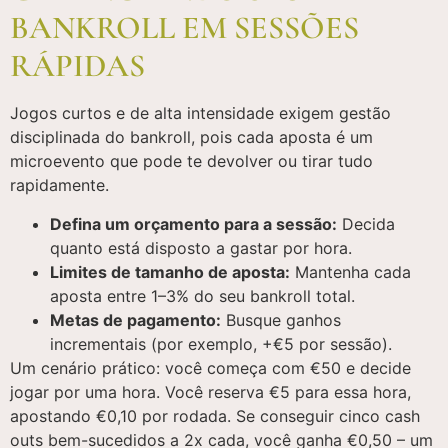
BANKROLL EM SESSÕES
RÁPIDAS
Jogos curtos e de alta intensidade exigem gestão
disciplinada do bankroll, pois cada aposta é um
microevento que pode te devolver ou tirar tudo
rapidamente.
Defina um orçamento para a sessão:
Decida
quanto está disposto a gastar por hora.
Limites de tamanho de aposta:
Mantenha cada
aposta entre 1–3% do seu bankroll total.
Metas de pagamento:
Busque ganhos
incrementais (por exemplo, +€5 por sessão).
Um cenário prático: você começa com €50 e decide
jogar por uma hora. Você reserva €5 para essa hora,
apostando €0,10 por rodada. Se conseguir cinco cash
outs bem-sucedidos a 2x cada, você ganha €0,50 – um