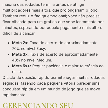
maioria das rodadas termina antes de atingir
multiplicadores mais altos, que prolongariam o jogo.
Também reduz o fadiga emocional; você não precisa
ficar olhando para um gráfico que sobe lentamente por
minutos, esperando por aquele pagamento mais alto e
difícil de alcançar.
Meta 2x:
Taxa de acerto de aproximadamente
70% no nível Easy.
Meta 3x:
Taxa de acerto de aproximadamente
40% no nível Medium.
Meta 5x+:
Requer paciência e maior tolerância ao
risco.
O ciclo de decisão rápido permite jogar muitas rodadas
seguidas, fazendo cada pequena vitória parecer uma
conquista rápida em um mundo de jogo que se move
rapidamente.
GERENCIANDO SEU