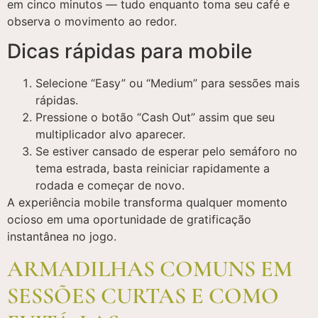
em cinco minutos — tudo enquanto toma seu café e
observa o movimento ao redor.
Dicas rápidas para mobile
Selecione “Easy” ou “Medium” para sessões mais
rápidas.
Pressione o botão “Cash Out” assim que seu
multiplicador alvo aparecer.
Se estiver cansado de esperar pelo semáforo no
tema estrada, basta reiniciar rapidamente a
rodada e começar de novo.
A experiência mobile transforma qualquer momento
ocioso em uma oportunidade de gratificação
instantânea no jogo.
ARMADILHAS COMUNS EM
SESSÕES CURTAS E COMO