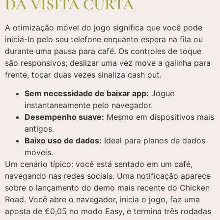
DA VISITA CURTA
A otimização móvel do jogo significa que você pode
iniciá-lo pelo seu telefone enquanto espera na fila ou
durante uma pausa para café. Os controles de toque
são responsivos; deslizar uma vez move a galinha para
frente, tocar duas vezes sinaliza cash out.
Sem necessidade de baixar app:
Jogue
instantaneamente pelo navegador.
Desempenho suave:
Mesmo em dispositivos mais
antigos.
Baixo uso de dados:
Ideal para planos de dados
móveis.
Um cenário típico: você está sentado em um café,
navegando nas redes sociais. Uma notificação aparece
sobre o lançamento do demo mais recente do Chicken
Road. Você abre o navegador, inicia o jogo, faz uma
aposta de €0,05 no modo Easy, e termina três rodadas