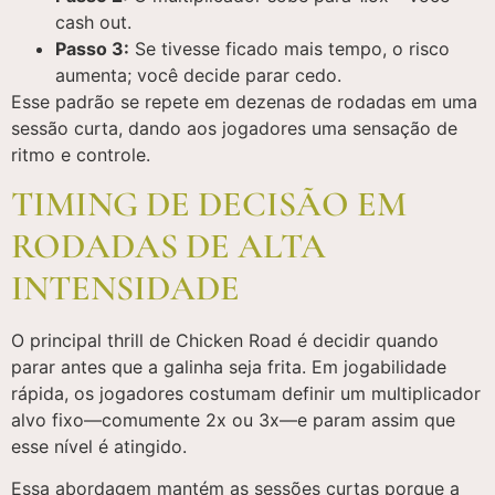
cash out.
Passo 3:
Se tivesse ficado mais tempo, o risco
aumenta; você decide parar cedo.
Esse padrão se repete em dezenas de rodadas em uma
sessão curta, dando aos jogadores uma sensação de
ritmo e controle.
TIMING DE DECISÃO EM
RODADAS DE ALTA
INTENSIDADE
O principal thrill de Chicken Road é decidir quando
parar antes que a galinha seja frita. Em jogabilidade
rápida, os jogadores costumam definir um multiplicador
alvo fixo—comumente 2x ou 3x—e param assim que
esse nível é atingido.
Essa abordagem mantém as sessões curtas porque a