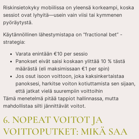
Riskinsietokyky mobiilissa on yleensä korkeampi, koska
sessiot ovat lyhyitä—usein vain viisi tai kymmenen
pyöräytystä.
Käytännöllinen lähestymistapa on “fractional bet” -
strategia:
Varata enintään €10 per sessio
Panokset eivät saisi koskaan ylittää 10 % tästä
määrästä (eli maksimissaan €1 per spin)
Jos osut isoon voittoon, joka kaksinkertaistaa
panoksesi, harkitse voiton kotiuttamista sen sijaan,
että jatkat vielä suurempiin voittoihin
Tämä menetelmä pitää tappiot hallinnassa, mutta
mahdollistaa silti jännittävät voitot.
6. NOPEAT VOITOT JA
VOITTOPUTKET: MIKÄ SAA