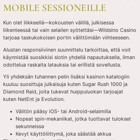
MOBILE SESSIONEILLE
Kun olet liikkeellä—kokousten välillä, julkisessa
liikenteessä tai vain selailen syötettäsi—Wildsino Casino
tarjoaa taskukokoisen portin välittömään viihteeseen.
Alustan responsiivinen suunnittelu tarkoittaa, että voit
käynnistää suosikkisi slotin yhdellä napautuksella, ilman
odottelua raskaita latauksia tai erillistä sovellusta.
Yli yhdeksän tuhannen pelin lisäksi kasinon katalogiin
kuuluu suosittuja julkaisuja kuten Sugar Rush 1000 ja
Diamond Raid, joita tukevat huippuluokan tarjoajat
kuten NetEnt ja Evolution.
Välitön pääsy iOS- tai Android-selaimilla
Nopeat spin-mekaniikat, jotka tuottavat tulokset
sekunneissa
Kevyt käyttöliittymä, joka säästää akkua