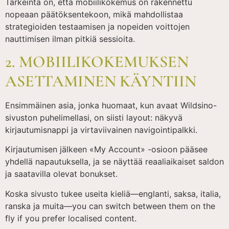
Tärkeintä on, että mobiilikokemus on rakennettu
nopeaan päätöksentekoon, mikä mahdollistaa
strategioiden testaamisen ja nopeiden voittojen
nauttimisen ilman pitkiä sessioita.
2. MOBIILIKOKEMUKSEN
ASETTAMINEN KÄYNTIIN
Ensimmäinen asia, jonka huomaat, kun avaat Wildsino-
sivuston puhelimellasi, on siisti layout: näkyvä
kirjautumisnappi ja virtaviivainen navigointipalkki.
Kirjautumisen jälkeen «My Account» -osioon pääsee
yhdellä napautuksella, ja se näyttää reaaliaikaiset saldon
ja saatavilla olevat bonukset.
Koska sivusto tukee useita kieliä—englanti, saksa, italia,
ranska ja muita—you can switch between them on the
fly if you prefer localised content.