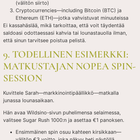
(välitön siirto)
Cryptocurrencies—including Bitcoin (BTC) ja
Ethereum (ETH)—jotka vahvistuvat minuuteissa
Ei kassahäslää, mikä tarkoittaa, että voit täydentää
saldoasi odottaessasi kahvia tai lounastauolla ilman,
että sinun tarvitsee poistua pelistä.
9. TODELLINEN ESIMERKKI:
MATKUSTAJAN NOPEA SPIN-
SESSION
Kuvittele Sarah—markkinointipäällikkö—matkalla
junassa lounasaikaan.
Hän avaa Wildsino-sivun puhelimensa selaimessa,
valitsee Sugar Rush 1000:n ja asettaa €1 panoksen.
Ensimmäinen spin osuu kahteen kirsikkaan—
välitön €3 voitto, joka näkyy heti näytöllä