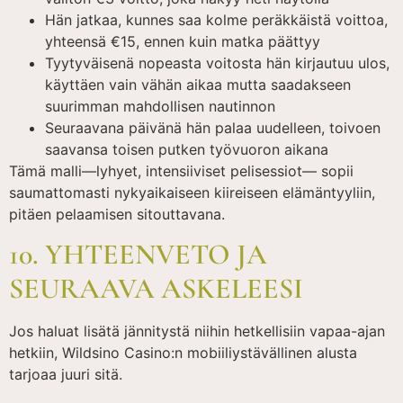
Hän jatkaa, kunnes saa kolme peräkkäistä voittoa,
yhteensä €15, ennen kuin matka päättyy
Tyytyväisenä nopeasta voitosta hän kirjautuu ulos,
käyttäen vain vähän aikaa mutta saadakseen
suurimman mahdollisen nautinnon
Seuraavana päivänä hän palaa uudelleen, toivoen
saavansa toisen putken työvuoron aikana
Tämä malli—lyhyet, intensiiviset pelisessiot— sopii
saumattomasti nykyaikaiseen kiireiseen elämäntyyliin,
pitäen pelaamisen sitouttavana.
10. YHTEENVETO JA
SEURAAVA ASKELEESI
Jos haluat lisätä jännitystä niihin hetkellisiin vapaa-ajan
hetkiin, Wildsino Casino:n mobiiliystävällinen alusta
tarjoaa juuri sitä.