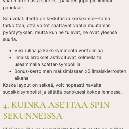
vaatimattomasta suuriksi, palkiten jopa pienimmät
panokset.
Sen volatiliteetti on keskitasoa korkeampi—tämä
tarkoittaa, että voitot saattavat vaatia muutaman
pyöräytyksen, mutta kun ne tulevat, ne ovat yleensä
suuria.
Viisi rullaa ja kaksikymmentä voittolinjaa
Ilmaiskierrokset aktivoituvat kolmella tai
useammalla scatter-symbolilla
Bonus-kertoimen maksimissaan x5 ilmaiskierrosten
aikana
Koska layout on selkeä, voit nopeasti havaita
suosikkisymbolisi ja säätää panoksesi kokoa lennossa.
4. KUINKA ASETTAA SPIN
SEKUNNEISSA