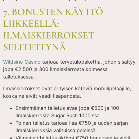
7. BONUSTEN KÄYTTÖ
LIIKKEELLÄ:
ILMAISKIERROKSET
SELITETTYNÄ
Wildsino Casino
tarjoaa tervetulopakettia, johon sisältyy
jopa €2,500 ja 300 ilmaiskierrosta kolmessa
talletuksessa.
Ilmaiskierrokset ovat erityisen käteviä mobiilipelaajille,
koska ne eivät vaadi lisäpanosta.
Ensimmäinen talletus avaa jopa €500 ja 100
ilmaiskierrosta Sugar Rush 1000:ssa
Toinen talletus tarjoaa lisä €750 ja uuden sarjan
ilmaiskierroksia valituissa peleissä
Viimeinen talletus aktivoi €750 bonuksen ja vielä