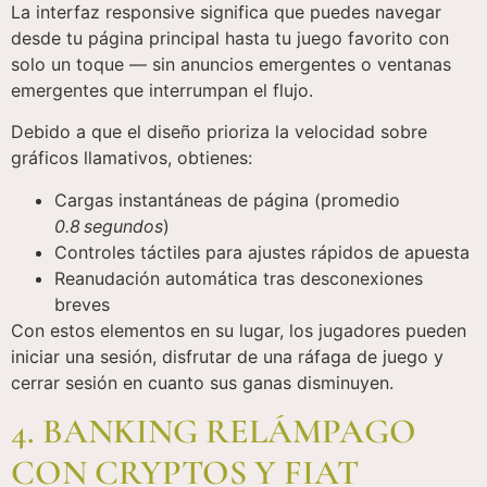
La interfaz responsive significa que puedes navegar
desde tu página principal hasta tu juego favorito con
solo un toque — sin anuncios emergentes o ventanas
emergentes que interrumpan el flujo.
Debido a que el diseño prioriza la velocidad sobre
gráficos llamativos, obtienes:
Cargas instantáneas de página (promedio
0.8 segundos
)
Controles táctiles para ajustes rápidos de apuesta
Reanudación automática tras desconexiones
breves
Con estos elementos en su lugar, los jugadores pueden
iniciar una sesión, disfrutar de una ráfaga de juego y
cerrar sesión en cuanto sus ganas disminuyen.
4. BANKING RELÁMPAGO
CON CRYPTOS Y FIAT