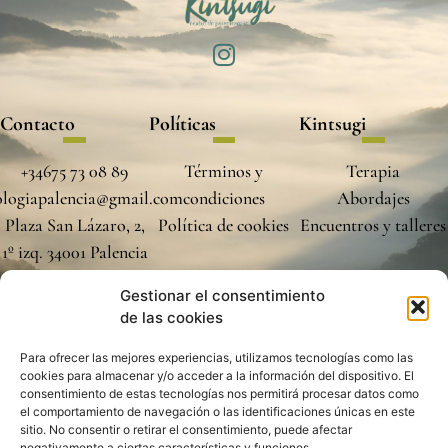
Contacto
Políticas
Kintsugi
+34675 73 08 89
Términos y
Terapia
ologiapalencia@gmail.com
condiciones
Abordajes
Plaza San Lázaro, 2,
Política de cookies
Encuentros y talleres
1º izq. 34001 Palencia
Gestionar el consentimiento
de las cookies
Para ofrecer las mejores experiencias, utilizamos tecnologías como las
cookies para almacenar y/o acceder a la información del dispositivo. El
consentimiento de estas tecnologías nos permitirá procesar datos como
el comportamiento de navegación o las identificaciones únicas en este
N.R.S 34-C22-0189
sitio. No consentir o retirar el consentimiento, puede afectar
negativamente a ciertas características y funciones.