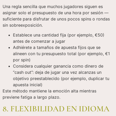
Una regla sencilla que muchos jugadores siguen es
asignar solo el presupuesto de una hora por sesión —
suficiente para disfrutar de unos pocos spins o rondas
sin sobreexposición.
Establece una cantidad fija (por ejemplo, €50)
antes de comenzar a jugar
Adhiérete a tamaños de apuesta fijos que se
alineen con tu presupuesto total (por ejemplo, €1
por spin)
Considera cualquier ganancia como dinero de
“cash out”: deja de jugar una vez alcanzas un
objetivo preestablecido (por ejemplo, duplicar tu
apuesta inicial)
Este método mantiene la emoción alta mientras
previene fatiga a largo plazo.
8. FLEXIBILIDAD EN IDIOMA