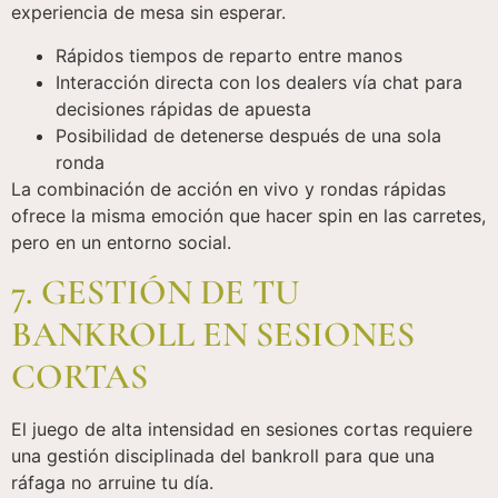
experiencia de mesa sin esperar.
Rápidos tiempos de reparto entre manos
Interacción directa con los dealers vía chat para
decisiones rápidas de apuesta
Posibilidad de detenerse después de una sola
ronda
La combinación de acción en vivo y rondas rápidas
ofrece la misma emoción que hacer spin en las carretes,
pero en un entorno social.
7. GESTIÓN DE TU
BANKROLL EN SESIONES
CORTAS
El juego de alta intensidad en sesiones cortas requiere
una gestión disciplinada del bankroll para que una
ráfaga no arruine tu día.