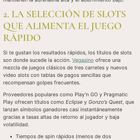
2. LA SELECCIÓN DE SLOTS
QUE ALIMENTA EL JUEGO
RÁPIDO
Si te gustan los resultados rápidos, los títulos de slots
son donde sucede la acción.
Vegasino
ofrece una
mezcla de juegos clásicos de tres carretes y nuevos
video slots con tablas de pagos sencillas que
recompensan golpes frecuentes.
Proveedores populares como Play’n GO y Pragmatic
Play ofrecen títulos como
Eclipse
y
Gonzo’s Quest
, que
lanzan símbolos ganadores casi instantáneamente
gracias a tasas altas de retorno al jugador y baja
volatilidad.
Tiempos de spin rápidos (menos de dos