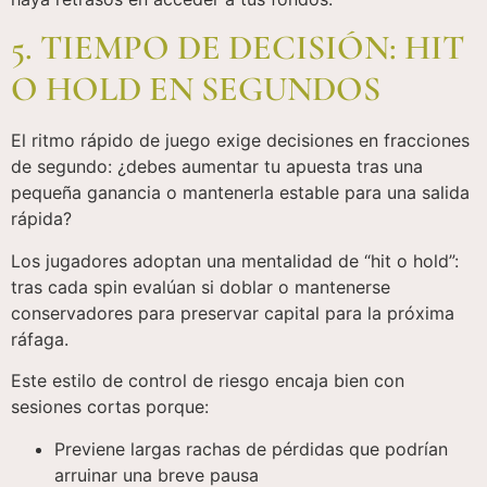
5. TIEMPO DE DECISIÓN: HIT
O HOLD EN SEGUNDOS
El ritmo rápido de juego exige decisiones en fracciones
de segundo: ¿debes aumentar tu apuesta tras una
pequeña ganancia o mantenerla estable para una salida
rápida?
Los jugadores adoptan una mentalidad de “hit o hold”:
tras cada spin evalúan si doblar o mantenerse
conservadores para preservar capital para la próxima
ráfaga.
Este estilo de control de riesgo encaja bien con
sesiones cortas porque:
Previene largas rachas de pérdidas que podrían
arruinar una breve pausa