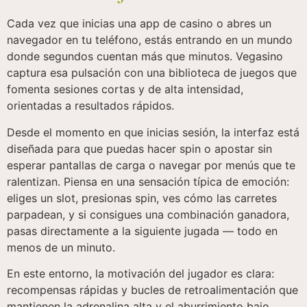
Cada vez que inicias una app de casino o abres un
navegador en tu teléfono, estás entrando en un mundo
donde segundos cuentan más que minutos. Vegasino
captura esa pulsación con una biblioteca de juegos que
fomenta sesiones cortas y de alta intensidad,
orientadas a resultados rápidos.
Desde el momento en que inicias sesión, la interfaz está
diseñada para que puedas hacer spin o apostar sin
esperar pantallas de carga o navegar por menús que te
ralentizan. Piensa en una sensación típica de emoción:
eliges un slot, presionas spin, ves cómo las carretes
parpadean, y si consigues una combinación ganadora,
pasas directamente a la siguiente jugada — todo en
menos de un minuto.
En este entorno, la motivación del jugador es clara:
recompensas rápidas y bucles de retroalimentación que
mantienen la adrenalina alta y el aburrimiento bajo.