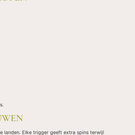
s.
OUWEN
landen. Elke trigger geeft extra spins terwijl