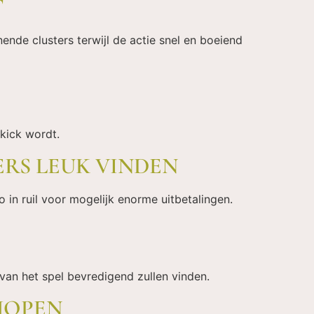
T
nde clusters terwijl de actie snel en boeiend
kick wordt.
ERS LEUK VINDEN
o in ruil voor mogelijk enorme uitbetalingen.
van het spel bevredigend zullen vinden.
HOPEN