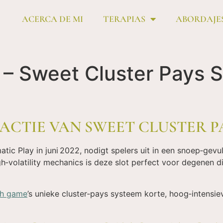
ACERCA DE MI
TERAPIAS
ABORDAJE
 Sweet Cluster Pays Sl
E ACTIE VAN SWEET CLUSTER P
ic Play in juni 2022, nodigt spelers uit in een snoep‑gevu
igh‑volatility mechanics is deze slot perfect voor degenen
sh game
’s unieke cluster‑pays systeem korte, hoog‑intensiev