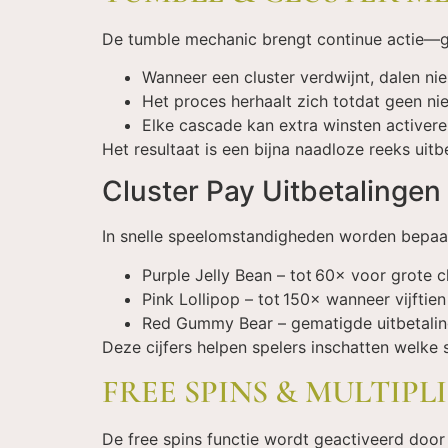
De tumble mechanic brengt continue actie—g
Wanneer een cluster verdwijnt, dalen n
Het proces herhaalt zich totdat geen ni
Elke cascade kan extra winsten activere
Het resultaat is een bijna naadloze reeks uit
Cluster Pay Uitbetalingen 
In snelle speelomstandigheden worden bepaa
Purple Jelly Bean – tot 60× voor grote cl
Pink Lollipop – tot 150× wanneer vijftie
Red Gummy Bear – gematigde uitbetalin
Deze cijfers helpen spelers inschatten welke
FREE SPINS & MULTIP
De free spins functie wordt geactiveerd door 