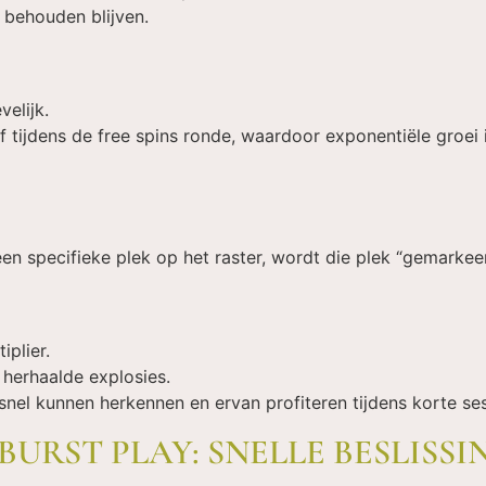
 behouden blijven.
velijk.
ef tijdens de free spins ronde, waardoor exponentiële groei 
n specifieke plek op het raster, wordt die plek “gemarkee
iplier.
 herhaalde explosies.
nel kunnen herkennen en ervan profiteren tijdens korte ses
URST PLAY: SNELLE BESLISSI