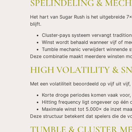
SPELINDELING & MECH
Het hart van Sugar Rush is het uitgebreide 7
blijft.
Cluster‑pays systeem vervangt tradition
Winst wordt behaald wanneer vijf of mee
Tumble mechanic verwijdert winnende s
Deze combinatie maakt meerdere winsten moge
HIGH VOLATILITY & S
Met een volatiliteit beoordeeld op vijf uit vi
Korte droge periodes komen vaak voor,
Hitting frequency ligt ongeveer op één
Maximale winst tot 5.000× de inzet maa
Deze structuur betekent dat spelers die de v
TUMBLE & CLUSTER M