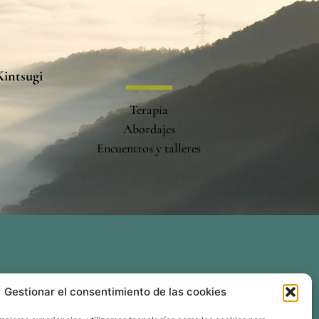
Kintsugi
Terapia
Abordajes
Encuentros y talleres
Gestionar el consentimiento de las cookies