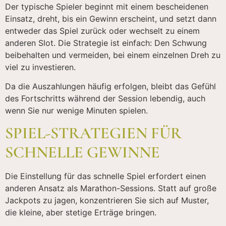
Der typische Spieler beginnt mit einem bescheidenen
Einsatz, dreht, bis ein Gewinn erscheint, und setzt dann
entweder das Spiel zurück oder wechselt zu einem
anderen Slot. Die Strategie ist einfach: Den Schwung
beibehalten und vermeiden, bei einem einzelnen Dreh zu
viel zu investieren.
Da die Auszahlungen häufig erfolgen, bleibt das Gefühl
des Fortschritts während der Session lebendig, auch
wenn Sie nur wenige Minuten spielen.
SPIEL-STRATEGIEN FÜR
SCHNELLE GEWINNE
Die Einstellung für das schnelle Spiel erfordert einen
anderen Ansatz als Marathon-Sessions. Statt auf große
Jackpots zu jagen, konzentrieren Sie sich auf Muster,
die kleine, aber stetige Erträge bringen.