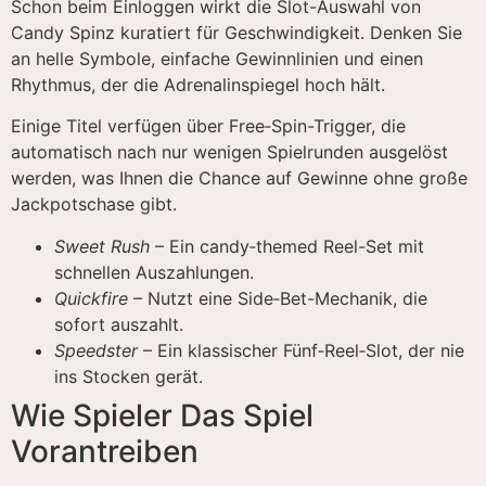
Schon beim Einloggen wirkt die Slot-Auswahl von
Candy Spinz kuratiert für Geschwindigkeit. Denken Sie
an helle Symbole, einfache Gewinnlinien und einen
Rhythmus, der die Adrenalinspiegel hoch hält.
Einige Titel verfügen über Free‑Spin-Trigger, die
automatisch nach nur wenigen Spielrunden ausgelöst
werden, was Ihnen die Chance auf Gewinne ohne große
Jackpotschase gibt.
Sweet Rush
– Ein candy‑themed Reel-Set mit
schnellen Auszahlungen.
Quickfire
– Nutzt eine Side‑Bet-Mechanik, die
sofort auszahlt.
Speedster
– Ein klassischer Fünf‑Reel‑Slot, der nie
ins Stocken gerät.
Wie Spieler Das Spiel
Vorantreiben