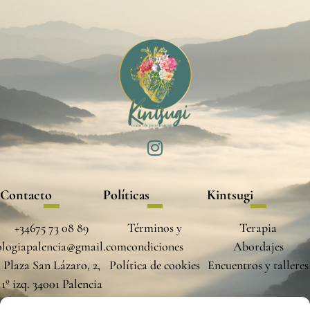
Contacto
Políticas
Kintsugi
+34675 73 08 89
Términos y
Terapia
ologiapalencia@gmail.com
condiciones
Abordajes
Plaza San Lázaro, 2,
Política de cookies
Encuentros y talleres
1º izq. 34001 Palencia