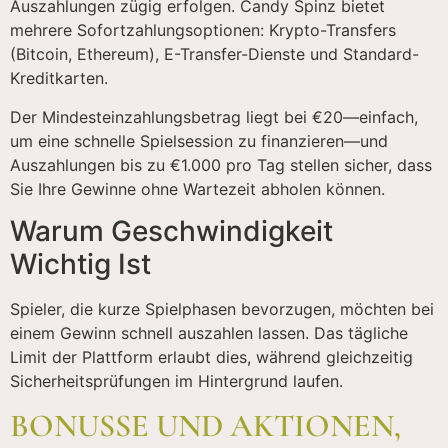
Auszahlungen zügig erfolgen. Candy Spinz bietet
mehrere Sofortzahlungsoptionen: Krypto-Transfers
(Bitcoin, Ethereum), E-Transfer-Dienste und Standard-
Kreditkarten.
Der Mindesteinzahlungsbetrag liegt bei €20—einfach,
um eine schnelle Spielsession zu finanzieren—und
Auszahlungen bis zu €1.000 pro Tag stellen sicher, dass
Sie Ihre Gewinne ohne Wartezeit abholen können.
Warum Geschwindigkeit
Wichtig Ist
Spieler, die kurze Spielphasen bevorzugen, möchten bei
einem Gewinn schnell auszahlen lassen. Das tägliche
Limit der Plattform erlaubt dies, während gleichzeitig
Sicherheitsprüfungen im Hintergrund laufen.
BONUSSE UND AKTIONEN,