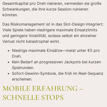
Gesamtkapital pro Dreh riskieren, vermeiden sie große
Schwankungen, die ihre kurze Session ruinieren
könnten.
Das Risikomanagement ist in das Slot-Design integriert:
Viele Spiele haben niedrigere maximale Einsatzlimits
und geringere Volatilität, sodass selbst ein einzelner
Verlust nicht katastrophal wirkt.
Niedrige maximale Einsätze—meist unter €5 pro
Dreh.
Kein Bedarf an progressiven Jackpots bei kurzen
Spielrunden.
Sofort‑Gewinn-Symbole, die früh im Reel-Sequenz
erscheinen.
MOBILE ERFAHRUNG –
SCHNELLE STOPS