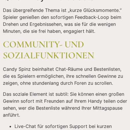
Das übergreifende Thema ist „kurze Glücksmomente.“
Spieler genießen den sofortigen Feedback‑Loop beim
Drehen und Ergebnissehen, was sie für die wenigen
Minuten, die sie frei haben, engagiert hält.
COMMUNITY- UND
SOZIALFUNKTIONEN
Candy Spinz beinhaltet Chat-Räume und Bestenlisten,
die es Spielern ermöglichen, ihre schnellen Gewinne zu
zeigen, ohne stundenlang durch Foren zu scrollen.
Das soziale Element ist subtil: Sie können einen großen
Gewinn sofort mit Freunden auf Ihrem Handy teilen oder
sehen, wer die Bestenliste während Ihrer Mittagspause
anführt.
Live-Chat für sofortigen Support bei kurzen